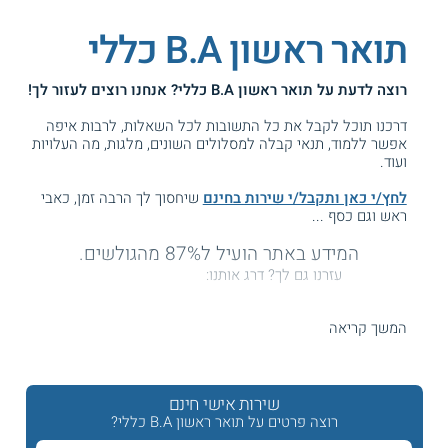
תואר ראשון B.A כללי
רוצה לדעת על
תואר ראשון B.A כללי
? אנחנו רוצים לעזור לך!
דרכנו תוכל לקבל את כל התשובות לכל השאלות, לרבות איפה
אפשר ללמוד, תנאי קבלה למסלולים השונים, מלגות, מה העלויות
ועוד.
לחץ/י כאן ותקבל/י שירות בחינם
שיחסוך לך הרבה זמן, כאבי
ראש וגם כסף ...
המידע באתר הועיל ל87% מהגולשים.
עזרנו גם לך? דרג אותנו:
המשך קריאה
B.A כללי - לימודי תואר ראשון רב תחומי
שירות אישי חינם
תואר ראשון כללי מציע לסטודנטים גרעין השכלתי בין תחומי,
אוניברסאלי ועדכני, שיאפשר להם להשתלב במרחב התרבותי,
רוצה פרטים על תואר ראשון B.A כללי?
הפוליטי, והתקשורתי בישראל.
לימודי תואר ראשון
מעניקים