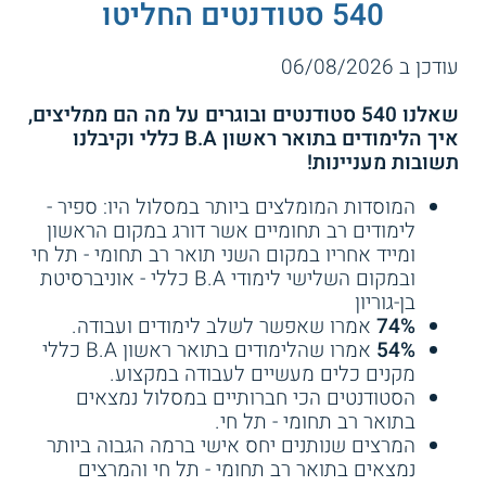
אוניברסיטת חיפה:
מתקיימים לימודים
אוניברסיטת חיפה - מערך
צפת - לימודים רב תחומיים
540 סטודנטים החליטו
אשכול
במערך אשכול, במסגרת הלימודים הרב
תחומיים של אוניברסיטת חיפה. הלימודים
עודכן ב 06/08/2026
מותאמים במיוחד לאנשים עובדים. משך
שירות אישי חינם
שירות אישי חינם
הלימודים 7 סמסטרים רצופים. נוסף על כך,
שאלנו 540 סטודנטים ובוגרים על מה הם ממליצים,
בתואר הראשון ללימודים רב תחומיים
איך הלימודים בתואר ראשון B.A כללי וקיבלנו
מתקיימת תכנית לימודי ערב, במסלול הדו חוגי.
תשובות מעניינות!
המוסדות המומלצים ביותר במסלול היו: ספיר -
תל-חי אוניברסיטת קריית שמונה בגליל:
לימודים רב תחומיים אשר דורג במקום הראשון
בתל-חי אוניברסיטת קריית שמונה בגליל
ומייד אחריו במקום השני תואר רב תחומי - תל חי
3.8
(35)
4.0
(21)
מתקיים תואר ראשון בשירותי אנוש ולימודים
ובמקום השלישי לימודי B.A כללי - אוניברסיטת
רב-תחומיים במסלול ייעודי לאנשים עובדים.
בן-גוריון
אריאל - תואר רב תחומי
תואר רב תחומי - כנרת
74%
אמרו שאפשר לשלב לימודים ועבודה.
54%
אמרו שהלימודים בתואר ראשון B.A כללי
מקנים כלים מעשיים לעבודה במקצוע.
המכללה האקדמית צפת:
במכללה האקדמית
שירות אישי חינם
שירות אישי חינם
הסטודנטים הכי חברותיים במסלול נמצאים
צפת מתקיימת תכנית ללימודים רב תחומיים,
בתואר רב תחומי - תל חי.
שבה הסטודנטים יכולים לבחור בין כמה
המרצים שנותנים יחס אישי ברמה הגבוה ביותר
מסלולים ובהם כלכלה וניהול, קרימינולוגיה
נמצאים בתואר רב תחומי - תל חי והמרצים
ואכיפת חוק, ניהול ומדעי המדינה, פסיכולוגיה