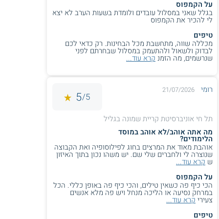
במגוון מסלולים תעסוקתיים לרבות, ניהול אדמיניסטרטיבי, כוח
על הקמפוס
בגלל שאני במסלול עובדים ולומדת בשעות הערב לא יצא
אדם, שיווק, מכירות ותקשורת.
לי להכיר את הקמפוס
טיפים
מכללה שווה, מתחשבת מכל הבחינות. רק כדאי לכם
לבדוק ולשאול ולהתעמק במסלול שבחרתם לפני
שנרשמים, מה הזמנ
קרא עוד...
רומי
21/07/2026
5
5/
תל חי אוניברסיטת קריית שמונה בגליל
מה אתה אוהב/לא אוהב במוסד
הלימודים?
אוהבת מאוד את המרצים בחוג לפילוסופיה ואת הקבוצה
שנוצרה לי ולחברים שלי שם. יש משהו נכון בתוך האיזון
ש
קרא עוד...
על הקמפוס
הכי כיף פה כשאין טילים, והכי כיף פה באופן כללי. הכל
במרחק נסיעה או הליכה מנחל ויש פה מלא אנשים
צעירי
קרא עוד...
טיפים