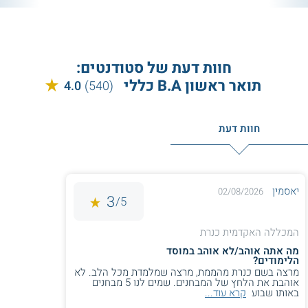
המכללה האקדמית אחוה (סמוך
לגדרה):
המסלולים הנלמדים במסגרת
הלימודים הרב תחומיים במכללה זו,
שמותאמים במיוחד לאנשים עובדים, כוללים:
חוות דעת של סטודנטים:
חינוך ומשאבי אנוש, חינוך, אמנות ותרבות
תואר ראשון B.A כללי
4.0
(540)
חזותית. כל מסלול כולל מספר חטיבות
בתחומים שונים.
חוות דעת
אוניברסיטת בן-גוריון קמפוס אילת:
בקמפוס
אילת של אוניברסיטת בן-גוריון ניתן ללמוד
בתכנית לימודים רב תחומיים במדעי החברה,
יאסמין
02/08/2026
3
5/
הסטודנטים יכולים לבחור מבין כמה חטיבות,
כגון משאבי אנוש, ניהול סכסוכים ומשא ומתן
המכללה האקדמית כנרת
ולימודי תקשורת.
מה אתה אוהב/לא אוהב במוסד
הלימודים?
מרצה בשם כנרת מהממת, מרצה שמלמדת מכל הלב. לא
יישום תעסוקתי
אוהבת את הלחץ של המבחנים. שמים לנו 5 מבחנים
באותו שבוע
קרא עוד...
בוגרי מסלולי הלימוד לקראת
תואר B.A כללי
יוכלו להשתלב