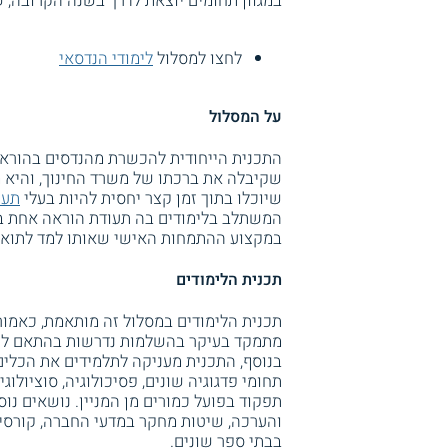
במגוון תחומים יוצאת לדרך בשנה הקרובה, 
לחצו למסלול
לימודי הנדסאי
על המסלול
התכנית הייחודית להכשרת מהנדסים בהורא
שקיבלה את ברכתו של משרד החינוך, והיא 
שיוכלו בתוך זמן קצר יחסית להיות בעלי
תעו
המשתלב בלימודים בה תעודת הוראה אחת במ
במקצוע ההתמחות האישי שאותו למד לתואר
תכנית הלימודים
תכנית הלימודים במסלול זה מותאמת, כאמור
מתמקד בעיקר בהשלמות נדרשות בהתאם לחומ
בנוסף, התכנית מעניקה לתלמידים את הכלי
תחומי פדגוגיה שונים, פסיכולוגיה, סוציולו
תפקוד בפועל כמורים מן המניין. נושאים נו
והערכה, שיטות מחקר במדעי החברה, קורסי
בבתי ספר שונים.