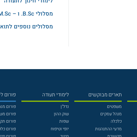
לימודי חינוך לתעודה
מסלולי B.Sc. ו – M.Sc. במדעים
מסלולים נוספים לתואר
תארים מבוקשים
לימודי תעודה
פורום לי
משפטים
נדל"ן
פורום מנ
מנהל עסקים
שוק ההון
פורום מש
כלכלה
שפות
פורום תק
מדעי ההתנהגות
יופי וטיפוח
פורום כלכ
תקשורת
חינוך
פורום חינו