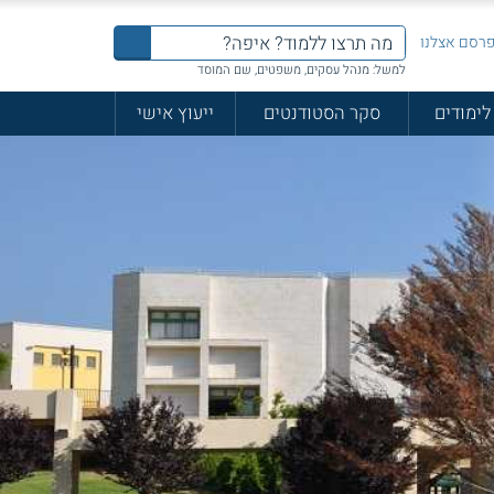
רסם אצלנו
למשל: מנהל עסקים, משפטים, שם המוסד
לימודים
סקר הסטודנטים
ייעוץ אישי