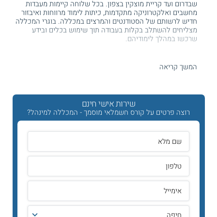
שבדרום ועד קריית מוצקין בצפון. בכל שלוחה קיימות מעבדות
מחשבים ואלקטרוניקה מתקדמות, כיתות לימוד מרווחות ואיבזור
חדיש לרשותם של הסטודנטים והמרצים במכללה. בוגרי המכללה
מצליחים להשתלב בקלות בעבודה תוך שימוש בכלים ובידע
שרכשו במהלך לימודיהם.
היכן לומדים?
המשך קריאה
קורס חשמלאי מוסמך מתקיים בשלוחות המכללה בערים -
אשדוד, ראשון לציון, ירושלים, פתח תקווה, חיפה
שירות אישי חינם
קיראו עוד על:
קורס טכנאי
רוצה פרטים על קורס חשמלאי מוסמך - המכללה למינהל?
תוכנית הלימודים
מקצועו של החשמלאי הוא אחד מהמקצועות המבוקשים ביותר
בשוק העבודה בעקבות השימוש הרב של כלל האוכלוסייה
במכשירים חשמליים הזקוקים לתיקון וטיפול. החשמלאי עוסק
בעבודות תכנון, התקנה, אחזקה ופיקוח על מתקנים חשמליים
ביתיים ותעשייתיים.
לימודי חשמלאי מוסמך
מהווים לימודי
חשמלאי בדרגה השנייה, לאחר
לימודי חשמלאי מעשי
, ולפני
לימודי חשמלאי ראשי
. הרישיון מקנה לבוגרים לערוך תוכניות עד