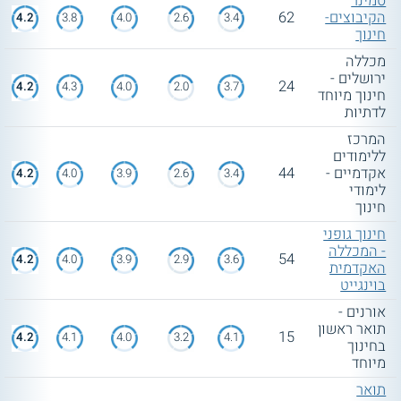
סמינר
הקיבוצים-
62
4.2
3.8
4.0
2.6
3.4
חינוך
מכללה
ירושלים -
24
4.2
4.3
4.0
2.0
3.7
חינוך מיוחד
לדתיות
המרכז
ללימודים
אקדמיים -
44
4.2
4.0
3.9
2.6
3.4
לימודי
חינוך
חינוך גופני
- המכללה
54
4.2
4.0
3.9
2.9
3.6
האקדמית
בוינגייט
אורנים -
תואר ראשון
15
4.2
4.1
4.0
3.2
4.1
בחינוך
מיוחד
תואר