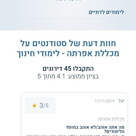
יהדות, גן - חינוך מיוחד.
לימודים לדתיים
הלימודים במכללת אפרתה הינם לימודים המתקיימים באווירה
ביתית ותומכת, אשר שמים באופן תמידי את הילד וצרכיו במרכז
העשייה.
חוות דעת של סטודנטים על
מכללת אפרתה - לימודי חינוך
** לתשומת לבך נכונות המידע עלולה להשתנות
מעת לעת. המידע המוצג כאן נכתב ונערך על ידי
התקבלו
45
דירוגים
צוות האתר. למען הסר ספק בין האתר למוסד
בציון ממוצע:
4.1
מתוך
5
הלימודים לא מתקיים קשר מכל סוג שהוא.
למידע נוסף לחצו:
אפרתה - מכללה אקדמית לחינוך
יעל
17/11/2019
3
5/
בירושלים
מכללת אפרתה
מה אתה אוהב/לא אוהב במוסד
הלימודים?