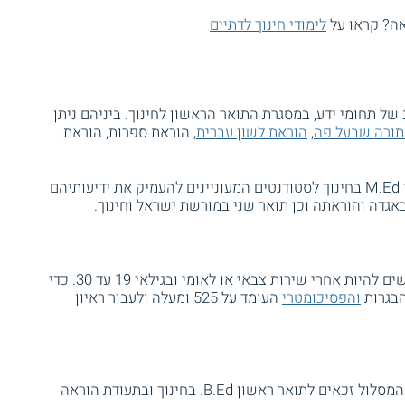
ה? קראו על
לימודי חינוך לדתיים
ל תחומי ידע, במסגרת התואר הראשון לחינוך. ביניהם ניתן
תורה שבעל פה
,
הוראת לשון עברית
, הוראת ספרות, הוראת
כמו כן, המכללה מציעה מסלולים לתואר שני M.Ed בחינוך לסטודנטים המעוניינים להעמיק את ידיעותיהם
אגדה והוראתה וכן תואר שני במורשת ישראל וחינוך.
מועמדים המבקשים להירשם לתכנית זו נדרשים להיות אחרי שירות צבאי או לאומי ובגילאי 19 עד 30. כדי
הבגרות
והפסיכומטרי
העומד על 525 ומעלה ולעבור ראיון
סטודנטים העומדים בכל המטלות ובדרישות המסלול זכאים לתואר ראשון B.Ed. בחינוך ובתעודת הוראה