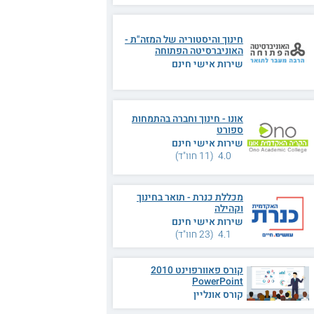
חינוך והיסטוריה של המזה"ת -
האוניברסיטה הפתוחה
שירות אישי חינם
אונו - חינוך וחברה בהתמחות
ספורט
שירות אישי חינם
4.0 (11 חוו"ד)
מכללת כנרת - תואר בחינוך
וקהילה
שירות אישי חינם
4.1 (23 חוו"ד)
קורס פאוורפוינט 2010
PowerPoint
קורס אונליין