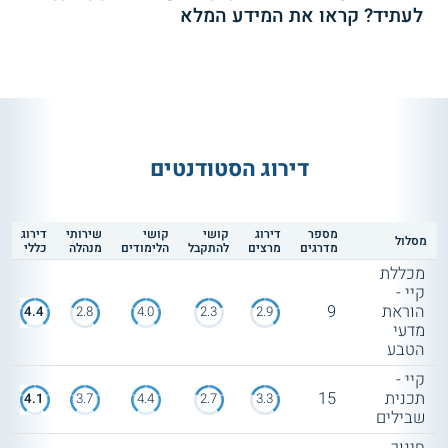
לעתיד? קראו את המידע המלא
דירוג הסטודנטים
מספר
דירוג
קושי
קושי
שירותי
דירוג
מסלול
מדרגים
מרצים
להתקבל
הלימודים
מנהלה
כללי
מכללת
קיי -
הוראת
9
4.4
2.8
4.0
2.3
2.9
מדעי
הטבע
קיי -
תכנית
15
4.1
3.7
4.4
2.7
3.3
שבילים
חינוך