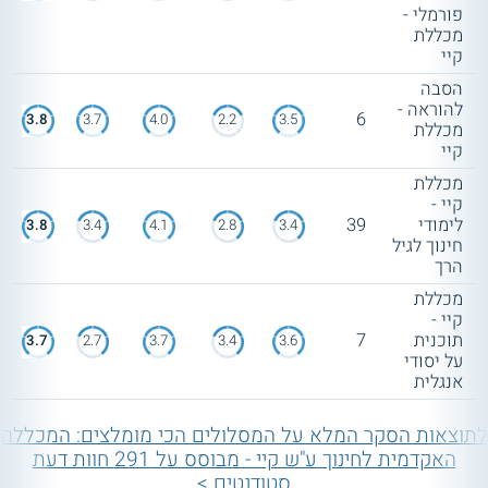
פורמלי -
מכללת
קיי
הסבה
להוראה -
6
3.8
3.7
4.0
2.2
3.5
מכללת
קיי
מכללת
קיי -
לימודי
39
3.8
3.4
4.1
2.8
3.4
חינוך לגיל
הרך
מכללת
קיי -
תוכנית
7
3.7
2.7
3.7
3.4
3.6
על יסודי
אנגלית
לתוצאות הסקר המלא על המסלולים הכי מומלצים: המכללה
האקדמית לחינוך ע"ש קיי - מבוסס על 291 חוות דעת
סטודנטים >