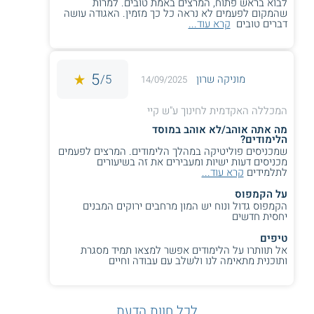
לבוא בראש פתוח, המרצים באמת טובים. למרות
שהמקום לפעמים לא נראה כל כך מזמין. האגודה עושה
במכללה מציעים גם מכינה קדם אקדמית הפועלת בשני מסלולים -
דברים טובים
קרא עוד...
מסלול בגרותי, מסלול ייעודי להוראה. במכינה לומדים כ - 500
סטודנטים.
5
5/
מוניקה שרון
14/09/2025
** לתשומת לבך נכונות המידע עלולה להשתנות
מעת לעת. המידע המוצג כאן נכתב ונערך על ידי
המכללה האקדמית לחינוך ע"ש קיי
צוות האתר. למען הסר ספק בין האתר למוסד
הלימודים לא מתקיים קשר מכל סוג שהוא.
מה אתה אוהב/לא אוהב במוסד
הלימודים?
שמכניסים פוליטיקה במהלך הלימודים. המרצים לפעמים
מכניסים דעות ישיות ומעבירים את זה בשיעורים
לתלמידים
קרא עוד...
על הקמפוס
הקמפוס גדול ונוח יש המון מרחבים ירוקים המבנים
יחסית חדשים
טיפים
אל תוותרו על הלימודים אפשר למצאו תמיד מסגרת
ותוכנית מתאימה לנו ולשלב עם עבודה וחיים
לכל חוות הדעת