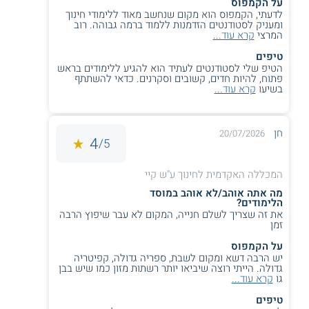
על הקמפוס
אנגלית, חינוך גופני, חינוך בלתי פורמלי, מתמטיקה, מדעים.
לדעתי, הקמפוס הוא מקום שנחשב מאוד ללימודי חינוך
ומעניק לסטודנטים הזדמנות ללמוד ברמה גבוהה. רוב
כמו כן, פועלות תכניות ייעודיות לבתי ספר יסודיים, לחינוך העל
המרצי
קרא עוד...
יסודי, לחינוך מיוחד, לחינוך גופני, להוראת אמנות, תכנית מצוינים
טיפים
רג"ב, לימודי המשך למורים ותכניות ייחודיות - תכנית "שבילים"
הטיפ שלי לסטודנטים לעתיד הוא להגיע ללימודים בראש
לחינוך חברה וסביבה ותכנית "נתיבים" למנהיגות חינוכית וסביבתית
פתוח, להיות חדים, קשובים וסקרנים. כדאי להשתתף
בנגב.
בשיעו
קרא עוד...
נוסף על כך, בבית הספר ללימודים מתקדמים של המכללה מציעים
תכניות מגוונות
לתואר שני בחינוך
ובהן:
חן
20/07/2026
4
5/
מגוון ושוויון חברתי, חינוך לגיל הרך, למידה והוראה פיתוח מנהיגות
חינוכית, חינוך גופני לאוכלוסיות בהדרה, ייעוץ חינוכי, חינוך בעידן
טכנולוגיות מידע וכן תכנית M.Teach להסמכה להוראה.
המכללה האקדמית לחינוך ע"ש קיי
מה אתה אוהב/לא אוהב במוסד
במכללה האקדמית ע"ש קיי קיימות גם תכניות הסבת אקדמאים
הלימודים?
להוראה - תכנית להנדסאים ולמהנדסים, מסלול שחפ"צ המיועד
את זה שצריך לשלם חנייה, המקום לא עבר שיפוץ הרבה
לאנשי כוחות הביטחון שברצונם להשתלב במערכת החינוך לאחר
זמן
הפרישה מצה"ל, תכנית "תמורות" ללמידה מבוססת מקום לקידום
על הקמפוס
מעורבות ואקטיביזם, תכנית "שח"ף" ללמידה רגשית חברתית.
יש הרבה דשא ומקום לשבת, ספריה גדולה, קפיטריה
גדולה. הייתי רוצה שיביאו יותר רשתות מזון כמו שיש בבן
כמו כן, המכללה האקדמית ע"ש קיי משמשת מרכז להשתלמויות
גו
קרא עוד...
לאלפי מורים וגננות מבאר שבע ומסביבתה, ומאפשרת הרחבת
הסמכה למורים בפועל.
טיפים