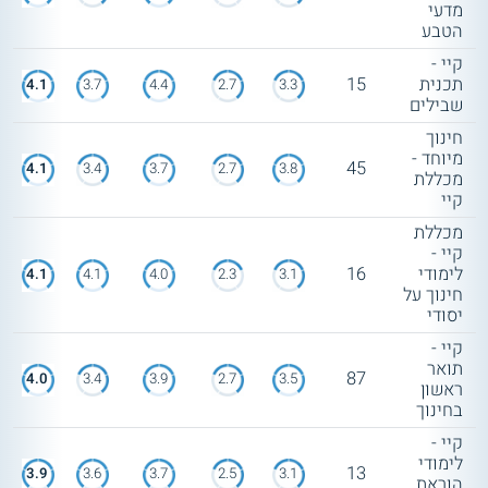
מדעי
הטבע
קיי -
תכנית
15
4.1
3.7
4.4
2.7
3.3
שבילים
חינוך
מיוחד -
45
4.1
3.4
3.7
2.7
3.8
מכללת
קיי
מכללת
קיי -
לימודי
16
4.1
4.1
4.0
2.3
3.1
חינוך על
יסודי
קיי -
תואר
87
4.0
3.4
3.9
2.7
3.5
ראשון
בחינוך
קיי -
לימודי
13
3.9
3.6
3.7
2.5
3.1
הוראת