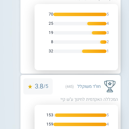
70
5
25
4
19
3
8
2
32
1
3.8
5/
חוו"ד משוקלל
(445)
המכללה האקדמית לחינוך ע"ש קיי
153
5
159
4