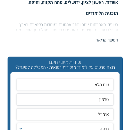
אשדוד, ראשון לציון, ירושלים, פתח תקווה, וחיפה.
תוכנית הלימודים
בשנים האחרונות יותר ויותר ארגונים ומוסדות רפואיים בארץ
ובעולם עוברים שינויים מהותיים בשיפור וייעול מתן השירותים
לפציינטים. המזכירים/ות הרפואיים/ות משתלבים בעבודה בבתי
המשך קריאה
חולים, במרכזים רפואיים או בקליניקות פרטיות כמנהלי קליניקות
מוסמכים בעלי הבנה מעמיקה בתחום הניהולי לצד ידע מעשי
בעולם הרפואה.
שירות אישי חינם
תוכנית הלימודים בקורס נועדה להכשיר אנשי מקצוע מיומנים
שישתלבו בסביבת עבודה רפואית בעידן המודרני ולהקנות להם ידע
רוצה פרטים על לימודי מזכירות רפואית - המכללה למינהל?
משולב בין ניהול מרפאה וידע בסיסי בניהול וארגון מידע רפואי.
במהלך הלימודים המשתתפים מקבלים ידע עיוני במקצועות
הרפואה והפרא- רפואה, ורוכשים כלים מעשיים לניהול וארגון של
יחידה רפואית או מדעית, כגון: ניהול וריכוז ידע רואי, ניהול יחידה
רפואית, שירות יעיל ללקוח ועוד.
חלק אינטגראלי מההכשרה הוא לרכוש ידע בסיסי במונחים
ומושגים מדעיים המאפשרים לפענח מסמכים רפואיים ורשומות
רפואיות של תהליכים טיפוליים. תוכנית הלימודים מורכבת
מקורסים עיוניים בצורה של הרצאות פרונטאליות ומלימודים
מעשיים הכוללים עבודה מעשית מודרכת בבתי חולים או