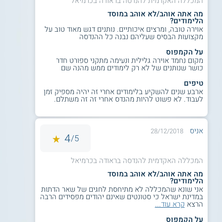
המכללה האקדמית להנדסה בראודה בכרמיאל
מה אתה אוהב/לא אוהב במוסד
למידע נוסף לחצו:
המכללה האקדמית להנדסה
הלימודים?
בראודה בכרמיאל
אוירה טובה, ומרצים איכותיים. נותנים דגש מאוד טוב על
מקצועות הבסיס שעליהם נבנה כל ההנדסה
על הקמפוס
מקום נחמד אוירה גלילית ונעימה מתקני ספורט חדר
כושר שנותנים של לא רק לימודים ממש מהנה שם
טיפים
ארבע שנים להשקיע בלימודים אחרי זה יהיה מספיק זמן
לעבוד. לא פשוט להיות מהנדס אחרי זה זה משתלם.
אניס
28/12/2018
4
5/
המכללה האקדמית להנדסה בראודה בכרמיאל
מה אתה אוהב/לא אוהב במוסד
הלימודים?
אני שונא שהמכללה לא מתיחסת לחגים של שאר הדתות
במדינת ישראל כי סטונטים שאינם יהודים מפסידים הרבה
הרצא
קרא עוד...
על הקמפוס