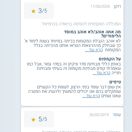
רוקן
11/06/2026
3
5/
על מוסד הלימוד
המכללה האקדמית להנדסה בראודה הוקמה בכרמיאל והיא
המכללה האקדמית להנדסה בראודה בכרמיאל
מציעה תכניות לימודים בתחומי
ההנדסה
השונים. המכללה
מה אתה אוהב/לא אוהב במוסד
האקדמית להנדסה בראודה מקפידה להעניק לסטודנטים הבאים
הלימודים?
בשעריה לימודים אקדמאים ברמה הגבוהה ביותר, תוך שימת דגש
לא אוהב הגבלת המקומות בכיתה במיוחד בשנת לימוד א’
גם על היסודות המעשיים והפרקטיים של המקצוע. המסלולים
כך שבחלק מההרצאות הוציאו אותנו מהכיתה בגלל
שנלמדים במכללה כוללים בין היתר לימודי הנדסת תעשייה וניהול,
המקומות
קרא עוד...
לימודי הנדסת תוכנה, לימודי הנדסת ביוטכנולוגיה, לימודי הנדסת
על הקמפוס
מערכות ולימודי הנדסת מכונות. כמו כן, אפשר להמשיך לתואר
באופן כללי מבחינת סדר וניקיון זה בסדר גמור ,אבל כמו
מוסמך במגוון של ענפים הנדסיים ומדעיים.
שאמרתי קודם מבחינת מקומות זה בעיתי ומבחינת
חנייה
קרא עוד...
תעודה
טיפים
אין שום דבר עומד בפני הרצון, לעומת כל הקשיים
תואר ראשון בהנדסת חשמל ואלקטרוניקה B.Sc. מוענק לבוגרי
שנתקלים בהם אנו יכולים להמשיך ולהשיג את המטרה
התכנית שעומדים בכל חובותיהם, מטעם המכללה האקדמית
שאנו שמים
קרא עוד...
להנדסה בראודה.
קראו גם על
קורס תכנות
.
עומר
26/02/2019
5
5/
קראו בהרחבה על
שכר מהנדס אלקטרוניקה
.