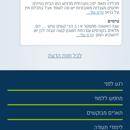
מכללה מאוד יפה וחברתית מרגיש כמו הבית בניינים
חדשים מעבדות מאובזרות יש מה לשפר אבל בתכלס אין
על בראו
קרא עוד...
טיפים
שנה ראשונה סמסטר א ו ב הכי קשים שיש .... הם
מלאים בקורסים עם רמת חשבון קשה וגבוה לכן יש
להשקיע המון
קרא עוד...
לכל חוות הדעת
רגע לפני
בחירת לימודים
מחפש ללמוד
תנאי קבלה
תואר ראשון
תארים מבוקשים
שכר לימוד
תואר שני
משפטים
אוניברסיטה
לימודי תעודה