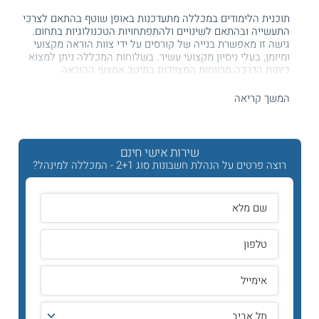
תוכנית הלימודים במכללה מתעדכנות באופן שוטף בהתאם לצרכי
התעשייה ובהתאם לשינויים ולהתפתחויות הטכנולוגיות בתחום.
גישה זו מאפשרת בנייה של קורסים על ידי צוות הוראה מקצועי
ומיומן, בעלי ניסיון מקצועי עשיר. בשלוחות המכללה ניתן למצוא
כיתות הדרכה מרווחות המצוידות במיטב אמצעי ההוראה
המתקדמים, מחשוב ואבזור לשירותם של המרצים והסטודנטים.
המשך קריאה
היכן לומדים?
קורס הנהלת חשבונות 1 + 2 מתקיים בשלוחות המכללה
למינהל בחיפה, אילת, ב"ש, אשדוד, ראשון לציון, ירושלים, תל
שירות אישי חינם
אביב, ופתח תקווה.
רוצה פרטים על הנהלת חשבונות סוג 2+1 - המכללה למינהל?
תוכנית הלימודים
עבודתם של מנהלי החשבונות נחוצה בכל ארגון ומוסד. באחריותו
של מנהל החשבונות לארגן את כל הפעולות הכלכליות של הארגון
ולפקח על ההוצאות וההכנסות שלו. מנהל החשבונות מתחזק יומן
ורישומים הכוללים אירועים חשבונאים ובכך, מבקר את כל
הפעילויות הכלכליות שיוצאות ונכנסות בחברה. מכאן, שעבודתו
החיונית של מנהל החשבונות הינה חיונית והכרחית לארגון, שכן
בלעדיו, העסק אינו יכול לפעול כראוי.