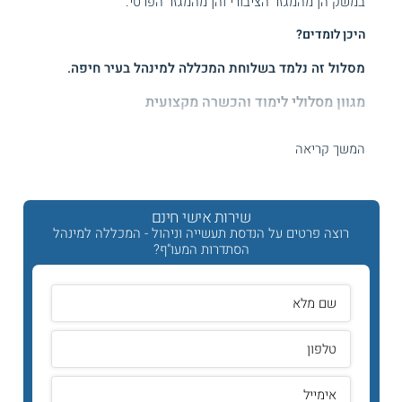
במשק הן מהמגזר הציבורי והן מהמגזר הפרטי.
היכן לומדים?
מסלול זה נלמד בשלוחת המכללה למינהל בעיר חיפה.
מגוון מסלולי לימוד והכשרה מקצועית
המכללה למנהל מציעה לציבור מגוון רחב של מסלולי לימוד
המשך קריאה
מתקדמים, בתי ספר להנדסאים ומסלולים לתארים אקדמיים
בהנדסה ובניהול. בנוסף אליהם מתקיימות במכללה תכניות לימוד
בתחום הפיננסים והחשבונאות, בתחום הרפואה המשלימה
"מדיסין", בתחום הביטוח והייעוץ פנסיוני ובתחום המחשבים וההיי
שירות אישי חינם
טק.
רוצה פרטים על הנדסת תעשייה וניהול - המכללה למינהל
הסתדרות המעו"ף?
מלבד זאת, המכללה פותחת שעריה גם לעובדי חברות וארגונים
מהמגזר העסקי והציבורי ומציעה להם להצטרף לאחת מתוכניות
הלימוד הייחודיות שנבנו בהתאמה אישית לצורכיהם המקצועיים
ולדרישותיהם. תכניות אלה מסייעות בשיפור הידע והיכולות
המקצועיות של העובדים והן תורמות לפיתוח הידע הניהולי של
המנהלים לאורך כל דרגות הניהול.
בית הספר להנדסת תעשייה וניהול במכללה למנהל עוסק
בהכשרת מהנדסים
מיומנים להובלה ולשיפור תהליכים ארגוניים
ולניהול ולפיתוח מערכות תעשייתיות בהתאמה לצורכי המשק.