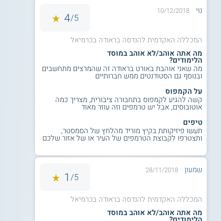
תואר ראשון בהנדסת מערכות מידע B.Sc. מוענק לסטודנטים
נוי
10/12/2018
שעומדים בכל הדרישות במסלול בהצלחה על ידי המכללה
4
5/
האקדמית להנדסה בראודה.
למידע נוסף לחצו:
המכללה האקדמית להנדסה
המכללה האקדמית להנדסה בראודה בכרמיאל
בראודה בכרמיאל
מה אתה אוהב/לא אוהב במוסד
הלימודים?
מה שאני אוהבת באורט בראודה זה שהמרצים מתחשבים
ובנוסף גם הסטודנטים ממש חברותיים
על הקמפוס
קשה להגיע לקמפוס בתחבורה ציבורית, מצריך כמה
אוטובוסים, אבל יש טרמפים וזה עוזר מאוד
טיפים
תעשו פיזיקותת בקיץ מוריד מהלחץ של הסמסטר,
ותצטרפו לקבוצת הטרמפים של העיר או של אזור שלכם
שמעון
28/11/2018
1
5/
המכללה האקדמית להנדסה בראודה בכרמיאל
מה אתה אוהב/לא אוהב במוסד
הלימודים?