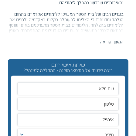
והאיכותיים שרכשו במהלך לימודיהם.
בוגרים רבים של בית הספר המשיכו ללימודים אקדמיים בתחום
הנלמד ומדווחים כי הצליחו להשתלב בקלות באקדמיה ולסיים את
הלימודים בהצלחה. הלימודים בבית הספר מתעדכנים באופן שוטף
בהתאם לצרכי התעשייה והשינויים הטכנולוגים המתפתחים באופן
תמידי.
המשך קריאה
קיראו על:
לימודי הנדסאי
שירות אישי חינם
רוצה פרטים על הנדסאי תוכנה - המכללה למינהל?
היכן לומדים?
לימודי הנדסאי תוכנה מתקיימים בשלוחות הבאות של המכללה
למינהל: חיפה, ראשון לציון, ירושלים ואשדוד.
תוכנית הלימודים
לימודי הנדסאי תוכנה
הינו מקצוע לימודים אוניברסאלי, משום
שהנדסאי תוכנה מבוקשים בכל ענפי המשק ובכל ארגון המבוסס
על מחשבים. העידן המודרני, המאופיין בפיתוחים טכנולוגיים רבים
הוביל לכך שעסקים רבים מבססים את פעילותם על תוכנות
מחשבים, שממשיכות להפתח באופן מתמיד.