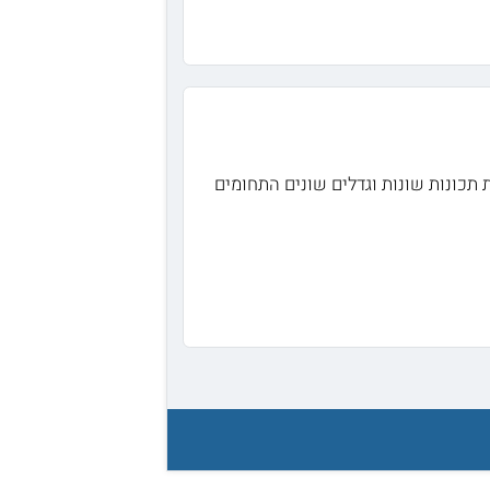
ת מהמילה KILO המסמלת 1000 ג"ר) היא מסמלת תכונות שונות וגדלים שונים התחומים