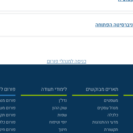
ניברסיטה הפתוחה
כניסה למנהלי פורום
תארים מבוקשים
לימודי תעודה
פורום לי
משפטים
נדל"ן
פורום מנ
מנהל עסקים
שוק ההון
פורום מש
כלכלה
שפות
פורום תק
מדעי ההתנהגות
יופי וטיפוח
פורום כלכ
תקשורת
חינוך
פורום חינו