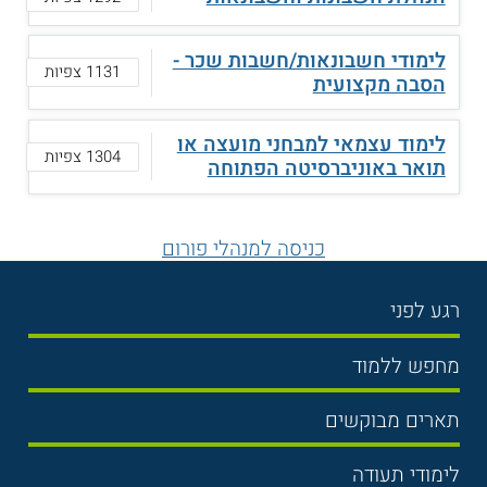
לימודי חשבונאות/חשבות שכר -
1131 צפיות
הסבה מקצועית
לימוד עצמאי למבחני מועצה או
1304 צפיות
תואר באוניברסיטה הפתוחה
כניסה למנהלי פורום
רגע לפני
בחירת לימודים
מחפש ללמוד
תנאי קבלה
תואר ראשון
תארים מבוקשים
שכר לימוד
תואר שני
משפטים
אוניברסיטה
לימודי תעודה