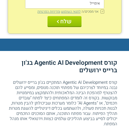
אני מסכים/ה
לתנאי השימוש
ומדיניות הפרטיות
שלח
קורס Agentic AI Development בג'ון
ברייס ירושלים
קורס Agentic AI Development המתקיים בג'ון ברייס ירושלים
נבנה במיוחד לצרכיהם של מפתחי תוכנה מנוסים, ומסייע להם
להצטרף למהפכת הבינה המלאכותית ולהתמקצע במיומנויות
מבוקשות. בקורס זה לומדים המפתחים כיצד לפתח "עובדים
חכמים", או "AI Agents" כלומר מערכות שביכולתן להבין מטרות,
לבנות תכניות פעולה, ולהשתמש בכלים דיגיטליים להשגת מטרות
תהליך הפיתוח. עבור מפתח התוכנה, אותם הסוכנים החכמים
יכולים לסייע בביצוע תהליכים שלמים כצוות וירטואלי אותו מנהל
המפתח.