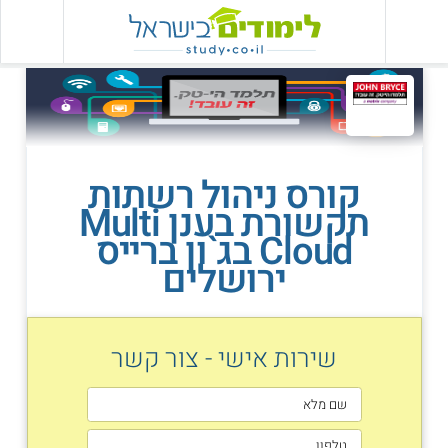
קורס ניהול רשתות
תקשורת בענן Multi
Cloud בג`ון ברייס
ירושלים
שירות אישי - צור קשר