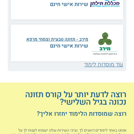
מותאמת.
שירות אישי חינם
אילו מסגרות מציעות קורסים בתזונה לגיל השלישי?
מוסדות אקדמיים:
ישנם מוסדות אקדמיים
מירב - תזונה טבעית וצמחי מרפא
המציעים לגמלאים ללמוד בקורסי העשרה
שירות אישי חינם
ולהרחיב את האופקים בתחומים שונים, בהם
גם בתחום אורח החיים הבריא בגיל המבוגר.
עוד מוסדות לימוד
גופים ממשלתיים:
גופים ציבוריים שונים, כגון
משרדי ממשלה, איגודים בתחום הבריאות,
וכדומה, מציעים מעת לעת הדרכות, סדנאות,
רוצה לדעת יותר על קורס תזונה
והרצאות בתחום התזונה הבריאה הפונות
נכונה בגיל השלישי?
לאוכלוסיית האזרחים הוותיקים.
רוצה שמוסדות הלימוד יחזרו אליך?
מרכזים לגיל השלישי:
המרכזים לאזרחים
אנחנו באתר לימודים דואגים לך. נציגי השירות שלנו ישמחו לענות לך על