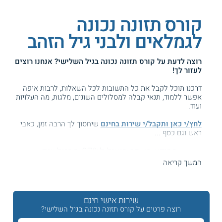
קורס תזונה נכונה
לגמלאים ולבני גיל הזהב
רוצה לדעת על
קורס תזונה נכונה בגיל השלישי
? אנחנו רוצים
לעזור לך!
דרכנו תוכל לקבל את כל התשובות לכל השאלות, לרבות איפה
אפשר ללמוד, תנאי קבלה למסלולים השונים, מלגות, מה העלויות
ועוד.
לחץ/י כאן ותקבל/י שירות בחינם
שיחסוך לך הרבה זמן, כאבי
ראש וגם כסף ...
המידע באתר הועיל ל87% מהגולשים.
עזרנו גם לך? דרג אותנו:
המשך קריאה
שירות אישי חינם
קורס תזונה נכונה ואורח חיים בריא בגיל השלישי
רוצה פרטים על קורס תזונה נכונה בגיל השלישי?