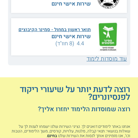
להלן חלק מסגנונות המחול אותם יכולים אנשים בגיל הזהב ללמוד
שירות אישי חינם
במסגרת הקורסים והשיעורים:
ריקודי עם:
ריקודי העם נפוצים מאז תחילת
ימי היישוב היהודי, והם כוללים סגנונות שונים
תואר ראשון במחול - סמינר הקיבוצים
ומגוון טכניקות. ריקודי העם מתקיימים
שירות אישי חינם
במסגרת הרקדות, או במסגרת להקות.
4.4 (8 חוו"ד)
עוד מוסדות לימוד
זומבה:
זומבה הינו אימון אירובי אשר מבוסס
על מחול לטיני בסגנונות שונים. ריקוד זה כולל
כוריאוגרפיות ייעודיות, והוא מתקיים לצלילי
מוזיקה קצבית.
רוצה לדעת יותר על שיעורי ריקוד
לפנסיונרים?
מחול מודרני:
המחול המודרני התפתח במהלך
רוצה שמוסדות הלימוד יחזרו אליך?
המאה ה - 20 והוא מתבסס על פרשנות
חופשית לתנועת הגוף.
אנחנו באתר לימודים דואגים לך. נציגי השירות שלנו ישמחו לענות לך על
שאלות בנושאי: תנאי קבלה, מלגות, עלויות, קורסים, משך הלימודים, הטבות
וכו', אנו מזמינים אותך לנסות את השירות שלנו
בחינם
.