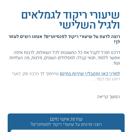
שיעורי ריקוד לגמלאים
ולגיל השלישי
רוצה לדעת על
שיעורי ריקוד לפנסיונרים
? אנחנו רוצים לעזור
לך!
דרכנו תוכל לקבל את כל התשובות לכל השאלות, לרבות איפה
אפשר ללמוד, תנאי קבלה למסלולים השונים, מלגות, מה העלויות
ועוד.
לחץ/י כאן ותקבל/י שירות בחינם
שיחסוך לך הרבה זמן, כאבי
ראש וגם כסף ...
המידע באתר הועיל ל87% מהגולשים.
עזרנו גם לך? דרג אותנו:
המשך קריאה
שירות אישי חינם
קורסים בריקוד ומחול למבוגרים בגיל הזהב
רוצה פרטים על שיעורי ריקוד לפנסיונרים?