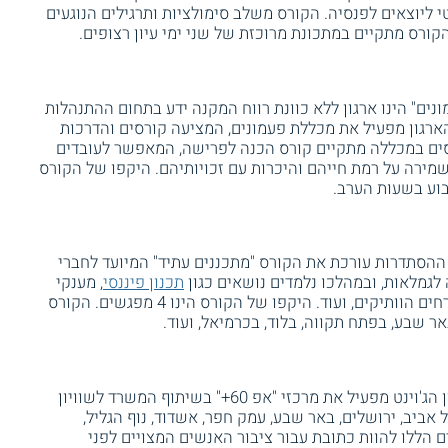
י ליוצאים לפנסיה. הקורס משלב סימולציות ותרגילים הנוגעים
קורס מתקיים במתכונת מרוכזת של שני ימי עיון רצופים.
ונים" הינו ארגון ללא כוונת רווח המקנה ידע בתחום ההתנהלות
הארגון מפעיל את מכללת פעמונים, המציעה קורסים והדרכות
רסים במכללה מתקיים קורס הכנה לפרישה, המאפשר לעובדים
מירה על רמת חייהם והיכרות עם זכויותיהם. היקפו של הקורס
ההסתדרות עורכת את הקורס "מתכננים עתיד" המיועד לחברי
מלאות, ובמהלכו נלמדים נושאים כגון
תכנון פיננסי
, מענקי
הפרישה, צוואות וירושות, זכויות האזרחים הוותיקים, ועוד. היקפו של הקורס הינו 4 מפגשים. הקורס
אר שבע, בפתח תקווה, בלוד, בכרמיאל, ועוד.
ארגון הג'וינט מפעיל את מרכזי "אפ 60+" בשיתוף המשרד לשוויון
 אביב, ירושלים, באר שבע, עמק חפר, אשדוד, נוף הגליל,
ם הללו להוות כתובת עבור ציבור האנשים המצויים לפני