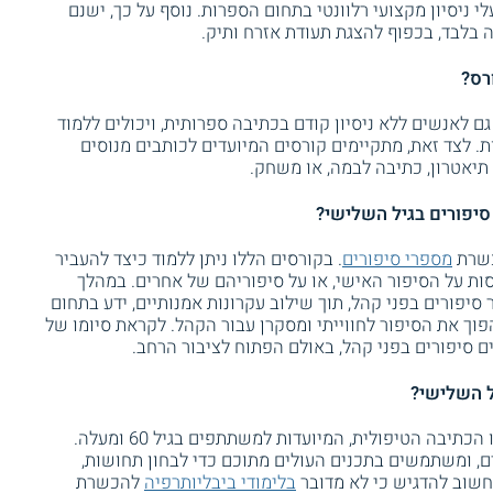
 ניסיון מקצועי רלוונטי בתחום הספרות. נוסף על כך, ישנם
בלבד, בכפוף להצגת תעודת אזרח ותיק.
רס?
 לאנשים ללא ניסיון קודם בכתיבה ספרותית, ויכולים ללמוד
. לצד זאת, מתקיימים קורסים המיועדים לכותבים מנוסים
ן תיאטרון, כתיבה לבמה, או משחק.
יפורים בגיל השלישי?
כשרת
מספרי סיפורים
. בקורסים הללו ניתן ללמוד כיצד להעביר
סות על הסיפור האישי, או על סיפוריהם של אחרים. במהלך
יפורים בפני קהל, תוך שילוב עקרונות אמנותיים, ידע בתחום
ך את הסיפור לחווייתי ומסקרן עבור הקהל. לקראת סיומו של
 סיפורים בפני קהל, באולם הפתוח לציבור הרחב.
ל השלישי?
מתקיימות סדנאות בתחום הביבליותרפיה, או הכתיבה הטיפולית, המיועדות למשתתפים בגיל 60 ומעלה.
ם, ומשתמשים בתכנים העולים מתוכם כדי לבחון תחושות,
חשוב להדגיש כי לא מדובר
בלימודי ביבליותרפיה
להכשרת