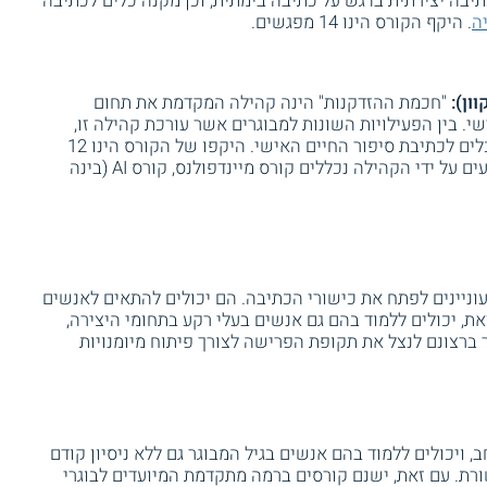
ם לכתיבה יצירתית בדגש על כתיבה בימתית, וכן מקנה כלים לכתיבה
ה
. היקף הקורס הינו 14 מפגשים.
ון):
"חכמת ההזדקנות" הינה קהילה המקדמת את תחום
. בין הפעילויות השונות למבוגרים אשר עורכת קהילה זו,
מתקיימת סדנת סיפורי חיים, המקנה כלים לכתיבת סיפור החיים האישי. היקפו של הקורס הינו 12
מפגשים. בין הקורסים הנוספים המוצעים על ידי הקהילה נכללים קורס מיינדפולנס, קורס AI (בינה
עוניינים לפתח את כישורי הכתיבה. הם יכולים להתאים לאנשים
זאת, יכולים ללמוד בהם גם אנשים בעלי רקע בתחומי היצירה,
ברצונם לנצל את תקופת הפרישה לצורך פיתוח מיומנויות
ויכולים ללמוד בהם אנשים בגיל המבוגר גם ללא ניסיון קודם
ורת. עם זאת, ישנם קורסים ברמה מתקדמת המיועדים לבוגרי