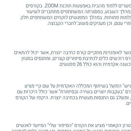
קיימים קורסים אונליין בכתיבה יוצרת, המאפשרים ללמוד מהבית באמצעות תוכנת ZOOM. בקורסים
במהלך השבוע, במסגרתה המשתתפים מתחברים לשיעור
מצלמות פתוחות. במהלך המפגשים לוקחים המשתתפים חלק
רי עטם, וכן מעניקים משוב לחברי הקבוצה.
ר לאומנויות מתקיים קורס כתיבה יוצרת, אשר יכול להתאים
ס רוכשים כלים לכתיבת סיפורים קצרים, ומתנסים במגוון
אקדמית והוא כולל 26 מפגשים.
יש" הפועל בשיתוף המכללה האקדמית על שם קיי מציע
רס "בעקבות יוצרים בשירה ובסיפורת" אשר כולל היכרות עם
, ומשלב גם התנסות מעשית בכתיבה יוצרת. היקפו של הקורס
רון הקאמרי מציע את הקורס "הסיפור שלי" המיועד לאנשים