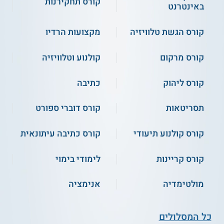
קורס תחקירנות
באינטרנט
** לתשומת לבך נכונות המידע עלולה להשתנות
מעת לעת. המידע המוצג כאן נכתב ונערך על ידי
קורס הגשת טלוויזיה
מקצועות הרדיו
צוות האתר. למען הסר ספק בין האתר למוסד
הלימודים לא מתקיים קשר מכל סוג שהוא.
קורס מרקום
קולנוע וטלוויזיה
קורס ליהוק
כתיבה
למידע נוסף לחצו:
המרכז האקדמי לפיתוח אישי
ומקצועי בחינוך ובחברה - אוניברסיטת תל אביב
תסריטאות
קורס דוברי ספורט
קורס קולנוע תיעודי
קורס כתיבה עיתונאית
קורס קריינות
לימודי בימוי
מולטימדיה
אנימציה
כל המסלולים