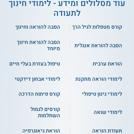
עוד מסלולים ומידע - לימודי חינוך
במהלך ההכשרה הם מתוודעים לתפקיד ולתחומי האחריות
המקצועיים ורוכשים מיומנויות המסייעות לבניית הזהות המקצועית.
לתעודה
כמו כן, נלמדות סוגיות חברתיות רלוונטיות והיבטים בחוק ומשפט
הנחוצים לבעלי התפקיד.
קורס מטפלות לגיל הרך
הסבה להוראה וחינוך
קראו על
לימודי חינוך לתעודה
הסבה להוראת חינוך
הסבה להוראת אנגלית
מיוחד
כמה זמן לומדים?
הוראת ערבית
טיפול בעזרת בעלי חיים
הקורס נפרס על פני 20 מפגשים והוא כולל 120 שעות לימוד. זהו
קורס שנתי, שבו מתקיימים מפגשים אחת לשבוע בשעות הבוקר
והצהריים.
לימודי הוראה מתקנת
לימודי אבחון דידקטי
נושאי לימוד
לימודי גינון טיפולי
קורס פיתוח הדרכה
בין הנושאים הנלמדים בקורס זה נכללים:
חוק ומשפט
קורסים לגמול
לימודי שואה
השתלמות
הפרט והחברה
תפקידי הקב"ס
זהות מקצועיות
תעודת הוראה
הוראת גיאוגרפיה