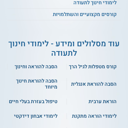
לימודי חינוך לתעודה
במערכת החינוך, ולאוכלוסיות מגוונות של תלמידים.
קורסים מקצועיים והשתלמויות
קראו על
לימודי חינוך לתעודה
כמה זמן לומדים?
עוד מסלולים ומידע - לימודי חינוך
היקפו של הקורס 60 שעות לימוד, הוא כולל 15 מפגשים ונפרס
לתעודה
על פני סמסטר אחד. השיעורים מתקיימים אחת לשבוע בשעות
אחר הצהריים.
קורס מטפלות לגיל הרך
הסבה להוראה וחינוך
תכנית זו מתקיימת במתכונת
קורס אונליין
.
נושאי לימוד
הסבה להוראת חינוך
הסבה להוראת אנגלית
מיוחד
הנושאים הנלמדים בקורס זה הם:
סוגי פדגוגיה
הוראת ערבית
טיפול בעזרת בעלי חיים
סגנונות למידה
אסטרטגיות לניהול זמנים
לימודי הוראה מתקנת
לימודי אבחון דידקטי
אסטרטגיות לפיתוח חשיבה מסדר גבוה