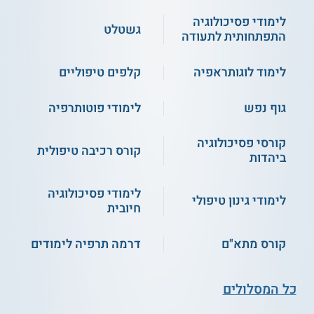
** לתשומת לבך נכונות המידע עלולה להשתנות
לימודי פסיכולוגיה
מעת לעת. המידע המוצג כאן נכתב ונערך על ידי
גשטלט
התפתחותית לתעודה
צוות האתר. למען הסר ספק בין האתר למוסד
הלימודים לא מתקיים קשר מכל סוג שהוא.
לימוד לוגותראפיה
קלפים טיפוליים
למידע נוסף לחצו:
אחוה - לימודי תעודה
גוף נפש
לימודי פוטותרפיה
והשתלמויות | יחידה ללימודי חוץ
קורסי פסיכולוגיה
קורס רכיבה טיפולית
ביהדות
לימודי פסיכולוגיה
לימודי גינון טיפולי
חיובית
קורס מתא"ם
דרמה תרפיה לימודים
כל המסלולים