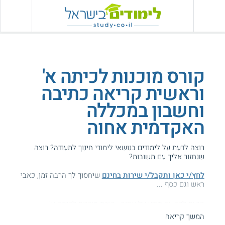
קורס מוכנות לכיתה א'
וראשית קריאה כתיבה
וחשבון במכללה
האקדמית אחוה
רוצה לדעת על לימודים בנושאי לימודי חינוך לתעודה? רוצה
שנחזור אליך עם תשובות?
לחץ/י כאן ותקבל/י שירות בחינם
שיחסוך לך הרבה זמן, כאבי
ראש וגם כסף ...
הגעת לדף עם מידע על אחוה - קורס מוכנות לכיתה א'.
המשך קריאה
המידע באתר הועיל ל87% מהגולשים.