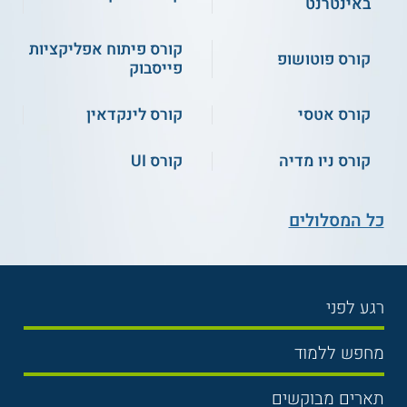
באינטרנט
קורס פיתוח אפליקציות
קורס פוטושופ
פייסבוק
קורס אטסי
קורס לינקדאין
קורס ניו מדיה
קורס UI
כל המסלולים
רגע לפני
בחירת לימודים
מחפש ללמוד
תנאי קבלה
תואר ראשון
תארים מבוקשים