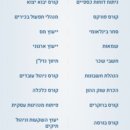
ניתוח דוחות כספיים
קורס יבוא יצוא
ועוד
קורס פורקס
מנהלי תפעול בכירים
סגל הוראה
סחר בינלאומי
ייעוץ מס
הקורס מועבר על ידי יועץ כלכלי ומימוני לחברות. הוא שימש חבר
סגל הוראה במקצועות המימון ומנהל העסקים, וכן מילא תפקידים
שונם בבתי השקעות כגון אנליסט הערכות שווי ומנהל תיקי
שמאות
ייעוץ ארגוני
השקעות.
חשבי שכר
תיווך נדל"ן
קראו על
קורס ניהול פיננסי
הנהלת חשבונות
קורס ניהול עובדים
מהם תנאי הקבלה?
הכרת שוק ההון
קורס כלכלה
במסגרת דרישות הקדם לקורס, על המועמדים ללמוד תחילה את
הקורסים הבאים במרכז למומחיות פיננסית:
קורס ברוקרים
פיתוח מנהיגות עסקית
קורס "אופציות וחוזים עתידיים"
קורס "מבוא לנוסחאות ולעבודה יעילה
יעוץ השקעות וניהול
באקסל"
קורס בורסה
תיקים