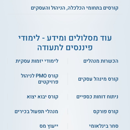
יכולים להתאים את קצב ושעות הלמידה לצורכיהם ולשלב אותם
קורסים בתחומי הכלכלה, הניהול והעסקים
בלוח הזמנים האישי.
נושאי לימוד
הנה כמה מן הנושאים הנלמדים במהלך הקורס:
עוד מסלולים ומידע - לימודי
שוק ההון
פיננסים לתעודה
דוחות כספיים
מסחר בניירות ערך
עקרונות דיווח כספי
הכשרות מנהלים
לימודי יזמות עסקית
חברות בעירבון מוגבל
מדידת ערכים חשבונאיים
קורס PMO לניהול
צורת התאגדות של פעילות עסקית
קורס מינהל עסקים
פרויקטים
ועוד
ניתוח דוחות כספיים
קורס יבוא יצוא
סגל הוראה
קורס פורקס
מנהלי תפעול בכירים
מרצה הקורס הוא יועץ מימוני וכלכלי לחברות. הוא בעל תואר שני
במנהל עסקים בהתמחות מימון וחשבונאות. בעבר שימש חבר סגל
הוראה במקצועות המימון ומנהל העסקים במוסדות אקדמיים
סחר בינלאומי
ייעוץ מס
שונים. כמו כן, שימש אנליסט הערכות שווי ומנהל תיקי השקעות