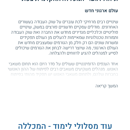
עולם ארגוני חדש
שינויים רבים מרחיקי לכת עוברים על שוק העבודה בעשורים
האחרונים. מודלים עסקיים חדשניים פורצים במשק, שינויים
פוליטיים וכלכליים מגדירים מחדש את החברה ואת שוק העבודה
ותמורות טכנולוגיות שמאיימות להעלים מן העולם תפקידים
ומשרות שונים הם רק חלק מן הגורמים שמעצבים מחדש את
העולם הארגוני, מה שיוצר דרישה לבחון את הגורמים שיכולים
לסייע למנהלים להגיע לרווחים ולהצלחה.
אחד הענפים הדומיננטיים שעולים על סדר היום הוא תחום משאבי
האנוש. מנהלים משקיעים משאבים רבים לפיתוח של ההון האנושי
בחברות שלהם, ולתחום משאבי האנוש יש תפקיד מהותי בפיתוח
של האסטרטגיה הארגונית ובקידום של ערכי החדשנות והיעילות.
המשך קריאה
במכללה האקדמית צפת ניתן ללומד במסלול משאבי אנוש וניהול,
במסגרת התכנית
ללימודים רב תחומיים
. לימודים במסלול זה
מאפשרים לסטודנטים להרחיב את האופקים ולהיחשף לשלל ענפי
ידע שונים, ובמקביל להכיר סוגיות מרכזיות בענפי הניהול וההון
האנושי.
תכנית הלימודים
עוד מסלולי לימוד - המכללה