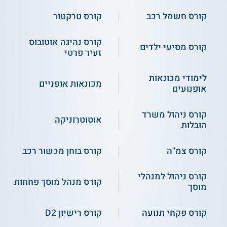
בדיקות ואבחון תקלות
מצברים למתח נמוך
קורס חשמל רכב
קורס טרקטור
ברכב
קורס נהיגה אוטובוס
קורס מסיעי ילדים
מכשור לבדיקת רכב
פגיעות ממתח חשמלי
זעיר פרטי
היברידי
לימודי מכונאות
מכונאות אופניים
אופנועים
מנועים חשמליים וזרם
ועוד
חילופין
קורס ניהול משרד
אוטוטרוניקה
הובלות
קהל יעד ותנאי קבלה
קורס צמ"ה
קורס בוחן מכשור רכב
קורסים בטיפול ברכב היברידי מיועדים לעובדים מנוסים בתחום
הרכב. יכולים להתקבל אל התכנית מועמדים שברשותם כתב
הסמכה רשמי במקצועות כגון מכונאות רכב, פחחות רכב, מסגרות
קורס ניהול למנהלי
לרכב,
חשמל רכב
ואוטוטק לרכבים קלים וכבדים. בחלק ממוסדות
קורס מנהל מוסך פחחות
מוסך
הלימוד, יכולים להתקבל גם עובדים בתחומים משיקים כגון
שמאות
רכב
, בטיחות רכב ומכירה וקניה של רכבים, שיש ברשותם הסמכה
מקצועית וניסיון רלבנטיים.
קורס פקחי תנועה
קורס רישיון D2
תעודה ואפשרויות תעסוקה