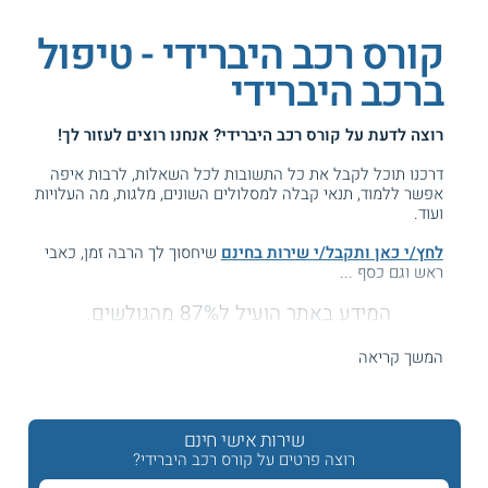
קורס רכב היברידי - טיפול
ברכב היברידי
רוצה לדעת על
קורס רכב היברידי
? אנחנו רוצים לעזור לך!
דרכנו תוכל לקבל את כל התשובות לכל השאלות, לרבות איפה
אפשר ללמוד, תנאי קבלה למסלולים השונים, מלגות, מה העלויות
ועוד.
לחץ/י כאן ותקבל/י שירות בחינם
שיחסוך לך הרבה זמן, כאבי
ראש וגם כסף ...
המידע באתר הועיל ל87% מהגולשים.
עזרנו גם לך? דרג אותנו:
המשך קריאה
קורס מומחה לעבודות טיפול ואחזקה ברכב חשמלי היברידי
שירות אישי חינם
רוצה פרטים על קורס רכב היברידי?
מספר כלי הרכב ההיברידיים המשלבים הנעה בחשמל הולכת