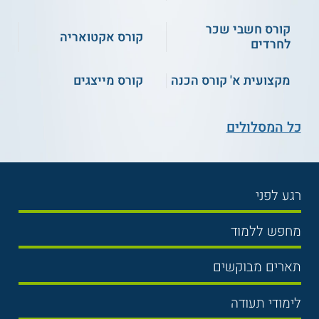
למידע נוסף לחצו:
מכללת ניהולית בבית שמש
קורס חשבי שכר
קורס אקטואריה
לחרדים
מקצועית א' קורס הכנה
קורס מייצגים
כל המסלולים
רגע לפני
בחירת לימודים
מחפש ללמוד
תנאי קבלה
תואר ראשון
תארים מבוקשים
שכר לימוד
תואר שני
משפטים
אוניברסיטה
לימודי תעודה
הכנה לבגרות