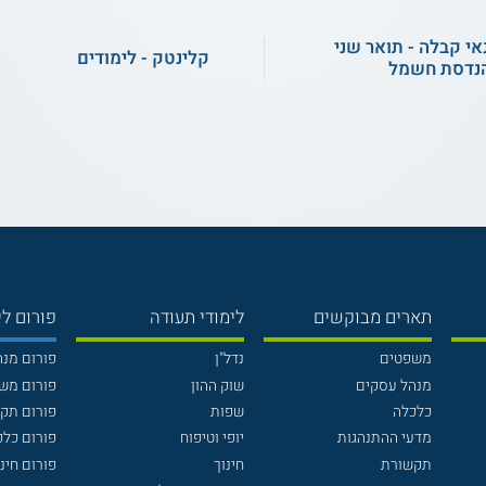
אי קבלה - תואר שני
קלינטק - לימודים
נדסת חשמל
תארים מבוקשים
לימודי תעודה
פורום לי
משפטים
נדל"ן
פורום מנ
מנהל עסקים
שוק ההון
פורום מש
כלכלה
שפות
פורום תק
מדעי ההתנהגות
יופי וטיפוח
פורום כלכ
תקשורת
חינוך
פורום חינו