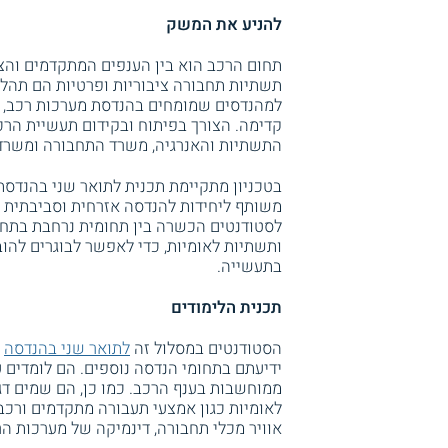
להניע את המשק
תחום הרכב הוא בין הענפים המתקדמים והצו
תשתיות תחבורה ציבוריות ופרטיות הם תהליכ
למהנדסים שמומחים בהנדסת מערכות רכב, א
קדימה. הצורך בפיתוח ובקידום תעשיית הר
התשתיות והאנרגיה, משרד התחבורה ומשרד 
בטכניון מתקיימת תכנית לתואר שני בהנדסת 
משותף ליחידות להנדסה אזרחית וסביבתית ו
לסטודנטים הכשרה בין תחומית נרחבת בתחו
ותשתיות לאומיות, כדי לאפשר לבוגרים להו
בתעשייה.
תכנית הלימודים
הסטודנטים במסלול זה
לתואר שני בהנדסה
מ
ידיעתם בתחומי הנדסה נוספים. הם לומדים על 
ממוחשבות בענף הרכב. כמו כן, הם שמים דג
לאומיות כגון אמצעי תעבורה מתקדמים ורכבו
אוויר מכלי תחבורה, דינמיקה של מערכות הרכ