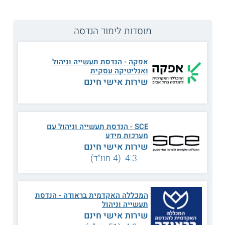
מוסדות לימוד הנדסה
לימודי הנדסת תעשייה וניהול במגמת התמחות יזמות בטכניון
- מכון טכנולוגי לישראל
אפקה - הנדסת תעשייה וניהול
יזמות מתקדמת
ואנליטיקה עסקית
שירות אישי חינם
הנדסת תעשייה וניהול הוא תחום רחב אשר מכיל גורמים שונים,
כמו ניהול מערכות וארגונים, ייעול ושיפור שיטות עבודה ופנים
שונים של הנדסה, לרבות הנדסת טכנולוגיה והנדסת תהליכים.
העוסקים במקצוע זה צריכים להיות בעלי ידע רב מדיסציפלינות
שונות, הן מתחום הכלכלה ומנהל העסקים והן מתחום מדעי
SCE - הנדסת תעשייה וניהול עם
החברה ומשאבי האנוש.
מערכות מידע
שירות אישי חינם
הואיל ולימודי הנדסת תעשייה וניהול חולשים על נושאים רבים,
4.3 (4 חוו"ד)
הלומדים תחום זה צריכים להתמחות ולהתמקד בהיבט אחד מתוכו.
התמחות ביזמות מתמקדת בעולם העסקים והסטארט־אפ
ובאפשרויות השונות להמציא פרויקטים, לזהות אפשרויות עסקיות
ולפתח אותן. מחד גיסא, הראייה ההנדסית על עולם היזמות מקנה
ללומדים התמחות זו פרספקטיבה רחבה על תהליכים אפשריים
המכללה האקדמית בראודה - הנדסת
ועל יישומם, ומאידך גיסא היא מקנה להם את היכולת לחקור את
תעשייה וניהול
הפרטים הקטנים ולייעל אותם.
שירות אישי חינם