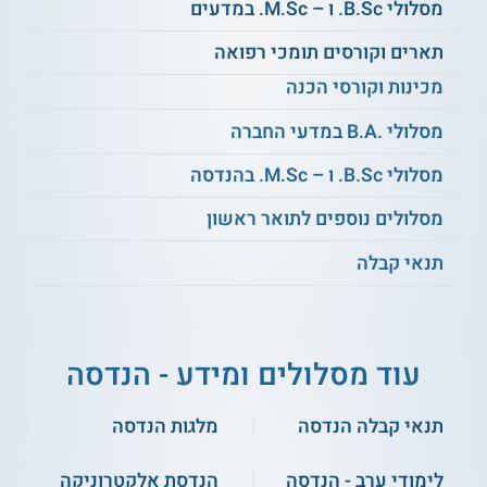
מסלולי B.Sc. ו – M.Sc. במדעים
יזמות חברתית
כימית
תארים וקורסים תומכי רפואה
שיווק למיזמים
מכינות וקורסי הכנה
מדע בתקשורת
טכנולוגיים
מסלולי .B.A במדעי החברה
היבטים משפטיים
מסלולי B.Sc. ו – M.Sc. בהנדסה
יזמות וקניין רוחני
ופיננסיים
מסלולים נוספים לתואר ראשון
חדשנות בהנדסה
ניהול חדשנות
תנאי קבלה
ביו־רפואית
בארגונים
חידושים והמצאות
בהנדסת אלקטרוניקה
ועוד
עוד מסלולים ומידע - הנדסה
תנאי קבלה הנדסה
מלגות הנדסה
על מוסד הלימודים
לימודי ערב - הנדסה
הנדסת אלקטרוניקה