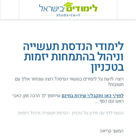
לימודי הנדסת תעשייה
וניהול בהתמחות יזמות
בטכניון
רוצה לדעת על לימודים בנושאי הנדסה? רוצה שנחזור אליך עם
תשובות?
לחץ/י כאן ותקבל/י שירות בחינם
שיחסוך לך הרבה זמן, כאבי
ראש וגם כסף ...
הגעת לדף עם מידע על טכניון - הנדסת תעשייה וניהול ויזמות.
המידע באתר הועיל ל87% מהגולשים.
המשך קריאה
עזרנו גם לך? דרג אותנו: