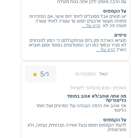
עם הרבה מאמץ ולכן אתה בטח מוצלח
** לתשומת לבך נכונות המידע עלולה להשתנות
על הקמפוס
מעת לעת. המידע המוצג כאן נכתב ונערך על ידי
יש תנאים אבל מסוגלים ליותר יחס אישי, אם המזכירות
צוות האתר. למען הסר ספק בין האתר למוסד
פתוחה מעשר ארבעים חמש עד עשרה לאחד עשרה
משהו פה לא
קרא עוד...
הלימודים לא מתקיים קשר מכל סוג שהוא.
טיפים
תוציאו הארכת זמן ביום שהתקבלתם כי הזמן למבחנים
לא סביר ובסוף כמו רוב הסטודנטים במוסד אתם תוציאו
למידע נוסף לחצו:
הטכניון - מכון טכנולוגי לישראל
הארכ
קרא עוד...
5
5/
יגאל
31/12/2023
הטכניון - מכון טכנולוגי לישראל
מה אתה אוהב/לא אוהב במוסד
הלימודים?
אני אוהב את הרמה הגבוהה של המרצים ושל חומר
הלימוד.
על הקמפוס
לדעתי הקמפוס תוסס ובעל אווירה חברותית, נעימה, ולא
תחרתותית.