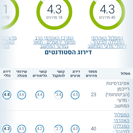
.1
4.3
4.3
40 מדרגים
18 מדרגים
92 מדרגים
המסלול האקדמי
המרכז האקדמי הרב
מדעי המ
המכללה למינהל -
תחומי ירושלים - תואר
האוניבר
לימודי מדעי המחשב
במדעי המחשב
הפתו
דירוג הסטודנטים
מספר
דירוג
קושי
קושי
שירותי
דירוג
מסלול
מדרגים
מרצים
להתקבל
הלימודים
מנהלה
כללי
אוניברסיטת
רייכמן
(הבינתחומי)
23
4.8
4.6
4.4
3.4
4.5
- מדעי
המחשב
המסלול
האקדמי
המכללה
40
4.3
4.5
4.2
2.7
4.0
למינהל -