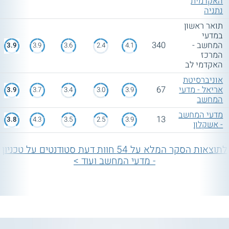
האקדמית
נתניה
תואר ראשון
במדעי
המחשב -
340
3.9
3.9
3.6
2.4
4.1
המרכז
האקדמי לב
אוניברסיטת
אריאל - מדעי
67
3.9
3.7
3.4
3.0
3.9
המחשב
מדעי המחשב
13
3.8
4.3
3.5
2.5
3.9
- אשקלון
לתוצאות הסקר המלא על 54 חוות דעת סטודנטים על טכניון
- מדעי המחשב ועוד >