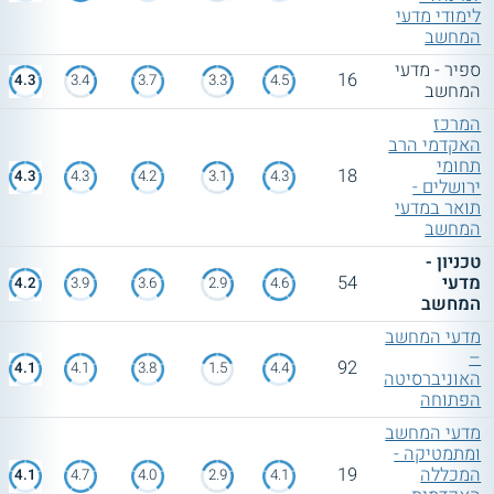
לימודי מדעי
המחשב
ספיר - מדעי
16
4.3
3.4
3.7
3.3
4.5
המחשב
המרכז
האקדמי הרב
תחומי
18
4.3
4.3
4.2
3.1
4.3
ירושלים -
תואר במדעי
המחשב
טכניון -
מדעי
54
4.2
3.9
3.6
2.9
4.6
המחשב
מדעי המחשב
–
92
4.1
4.1
3.8
1.5
4.4
האוניברסיטה
הפתוחה
מדעי המחשב
ומתמטיקה -
המכללה
19
4.1
4.7
4.0
2.9
4.1