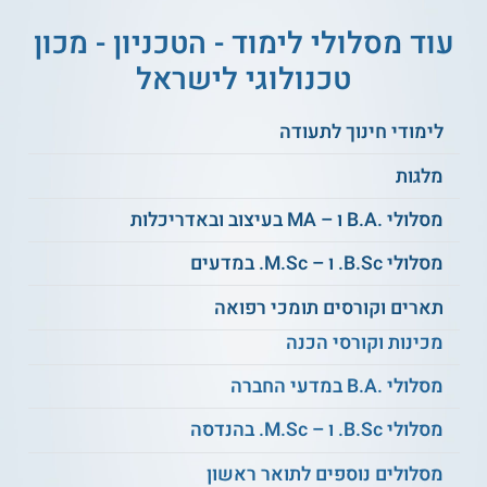
עוד מסלולי לימוד - הטכניון - מכון
ניהול מידע באינטרנט
תכנות מערכות
טכנולוגי לישראל
תורת הקבוצות ולוגיקה
תורת הפונקציות
לימודי חינוך לתעודה
מלגות
הגנה במערכות
תורת הקומפילציה
מתוכנתות
מסלולי .B.A ו – MA בעיצוב ובאדריכלות
מסלולי B.Sc. ו – M.Sc. במדעים
אוטומטים ושפות
ועוד
פורמליות
תארים וקורסים תומכי רפואה
מכינות וקורסי הכנה
על מוסד הלימוד
מסלולי .B.A במדעי החברה
הטכניון הוא מוסד אקדמי שמתמקד בענפי המדעים
וההנדסה
והוא
מציע שלל תכניות לימודים לתואר ראשון ולתארים מתקדמים. בין
מסלולי B.Sc. ו – M.Sc. בהנדסה
מסלולי הלימודים נכללים
לימודי מתמטיקה לתואר ראשון
, לימודי
הנדסת חשמל, לימודי הנדסת מערכות מידע, לימודי הנדסת
מסלולים נוספים לתואר ראשון
חומרים, לימודי הנדסה אזרחית, לימודי ביולוגיה, לימודי כימיה