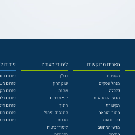
תארים מבוקשים
לימודי תעודה
פורום לי
משפטים
נדל"ן
פורום מנ
מנהל עסקים
שוק ההון
פורום מש
כלכלה
שפות
פורום תק
מדעי ההתנהגות
יופי וטיפוח
פורום כלכ
תקשורת
חינוך
פורום חינו
חינוך והוראה
פיננסים וניהול
פורום הנ
חשבונאות
תכנות
פורום פסי
מדעי המחשב
לימודי ביטוח
הנדסה
מזכירות