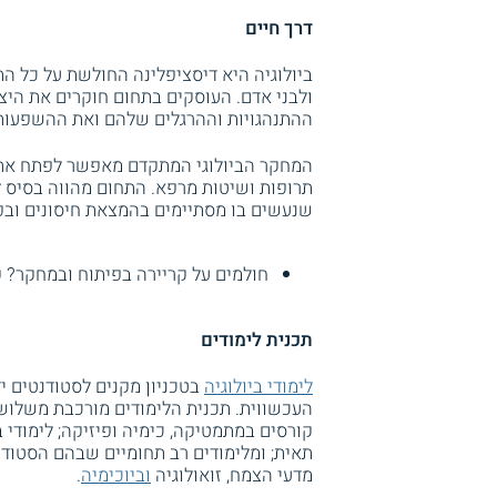
דרך חיים
ביולוגיה היא דיסציפלינה החולשת על כל הת
ולבני אדם. העוסקים בתחום חוקרים את היצ
ההתנהגויות וההרגלים שלהם ואת ההשפעות
המחקר הביולוגי המתקדם מאפשר לפתח את ה
תרופות ושיטות מרפא. התחום מהווה בסיס ל
שנעשים בו מסתיימים בהמצאת חיסונים ובפי
חולמים על קריירה בפיתוח ובמחקר? ק
תכנית לימודים
לימודי ביולוגיה
בטכניון מקנים לסטודנטים יד
העכשווית. תכנית הלימודים מורכבת משלוש 
קורסים במתמטיקה, כימיה ופיזיקה; לימודי בי
תאית; ומלימודים רב תחומיים שבהם הסטודנט
מדעי הצמח, זואולוגיה
וביוכימיה
.