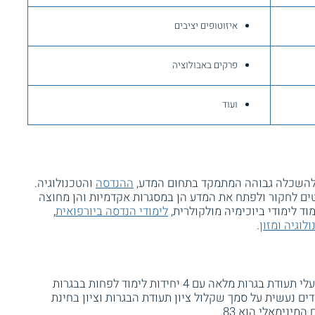
איזוטופים יציבים
פרקים באבולוציה
ועוד
 להשכלה גבוהה המתמקד בתחום המדע,
ההנדסה
והטכנולוגיה.
ים לחקור ולפתח את המדע הן במסגרות אקדמיות והן מחוצה
וד לימודי ביוכימיה מולקולרית,
לימודי הנדסה ביורפואית
,
לוגיה ומזון
.
המועמדים ללימודי ביולוגיה צריכים להיות בעלי תעודת בגרות מלאה עם 4 יחידות לימוד לפחות בבגרות
ם נעשית על סמך שקלול ציון תעודת הבגרות וציון בחינת
מינימאלי הוא 83.