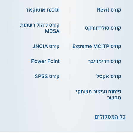
(כולל שעת יעוץ
מתנה!)
קורס Revit
תוכנת אוטוקאד
שירות אישי חינם
התחילו ללמוד
קורס ניהול רשתות
קורס סולידוורקס
MCSA
קורס Extreme MCITP
קורס JNCIA
קורס דרימוויבר
Power Point
קורס אקסל
קורס SPSS
ג'ון ברייס חיפה - טכנאי
אורט קריית ביאליק - הנדסאי
מחשבים ורשתות תקשורת
אלקטרוניקה בהתמחות
מחשבים
פיתוח ועיצוב משחקי
מחשב
שירות אישי חינם
שירות אישי חינם
כל המסלולים