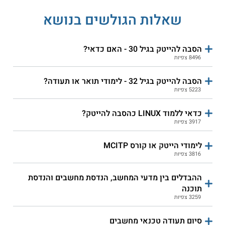
קורס אונליין
שאלות הגולשים בנושא
הסבה להייטק בגיל 30 - האם כדאי?
טכנולוגית אורט בראודה -
8496 צפיות
הנדסאי אלקטרוניקה ומחשבים
קורס לבדיקות תוכנה
QA
הסבה להייטק בגיל 32 - לימודי תואר או תעודה?
5223 צפיות
שירות אישי חינם
התחילו ללמוד
כדאי ללמוד LINUX כהסבה להייטק?
3917 צפיות
לימודי הייטק או קורס MCITP
3816 צפיות
ההבדלים בין מדעי המחשב, הנדסת מחשבים והנדסת
תוכנה
3259 צפיות
ג'ון ברייס הדרכה - קורס טכנאי
ג'ון ברייס ירושלים - טכנאי
מחשבים ורשתות תקשורת
מחשבים ורשתות תקשורת
סיום תעודה טכנאי מחשבים