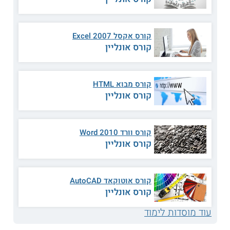
ללמוד בקורס אקסל למתקדמים שמתאים במיוחד לעובדים בתחום
הפיננסים. כמו כן, מוצע
קורס אקסל VBA
, שבו לומדים על תכנות
ופיתוח קוד באקסל. לאורך הקורסים רוכשים כלים לייעול תהליכי
העבודה עם גיליונות אלקטרוניים.
קורס אקסל 2007 Excel
קורס אונליין
קראו גם על
קורסים למבוגרים בתחום
המחשבים
מחפשים תכניות נוספות? קראו גם על
קורסים
קורס מבוא HTML
ברעננה
קורס אונליין
קורס וורד 2010 Word
קורס אונליין
קורס אוטוקאד AutoCAD
קורס אונליין
עוד מוסדות לימוד