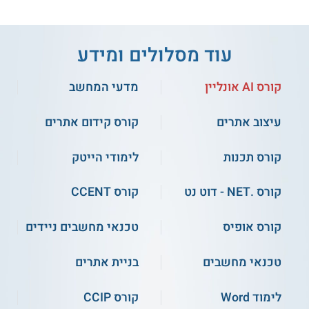
עוד מסלולים ומידע
3.8
(5)
קורס AI אונליין
מדעי המחשב
אפקה - הנדסת חשמל
הנדסאים באריאל - הנדסאי
בהתמחות מחשבים
תוכנה והשלמה למהנדס
עיצוב אתרים
קורס קידום אתרים
שירות אישי חינם
שירות אישי חינם
קורס תכנות
לימודי הייטק
קורס .NET - דוט נט
קורס CCENT
קורס אונליין
קורס אופיס
טכנאי מחשבים ניידים
טכנאי מחשבים
בניית אתרים
בר אילן - לימודי הנדסת
מחשבים וחומרת מחשבים
קורס נכס דיגיטלי מניב
לימוד Word
קורס CCIP
לתואר ראשון