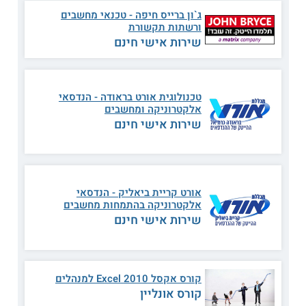
ג`ון ברייס חיפה - טכנאי מחשבים
מכללת השרון
ורשתות תקשורת
שירות אישי חינם
המכללה הרב תחומית עורכת הכשרות מקצועיות בתחומים כגון
מחשבים, ניהול ופיננסים, שמותאמים לדרישות התעשייה. קורסי
המחשבים של המכללה כוללים
קורס בניית אתרים בוורדפרס
וקורס ללימוד תוכנת אקסל. אפשר ללמוד גם בקורס לכתיבה
טכנולוגית אורט בראודה - הנדסאי
שיווקית באינטרנט ובמדיה חברתית. המסלולים משלבים בתוכם
אלקטרוניקה ומחשבים
עשייה מעשית ותרגולים במעבדות מחשבים של המכללה. מוסד
שירות אישי חינם
הלימוד עורך גם קורסים לארגונים וחברות בתעשייה.
קראו בהרחבה על
לימודים בכפר סבא
אורט קריית ביאליק - הנדסאי
מכללת אומגה
אלקטרוניקה בהתמחות מחשבים
שירות אישי חינם
במכללה, שמפעילה שלוחה בכפר סבא, אפשר ללמוד במגוון של
קורסי מחשבים
והייטק
שחלקם מוכרים על ידי חברת
מיקרוסופט
ומעניקים לבוגרים תעודה מטעם החברה. בין התכניות:
קורס
MCSA ניהול רשתות תקשורת
, קורס האקינג, קורס DBA, קורס
מאסטר QA, קורס אוטוקאד וקורס בינה עסקית BI.
קורס אקסל 2010 Excel למנהלים
קורס אונליין
לימודי מחשבים בעמק חפר