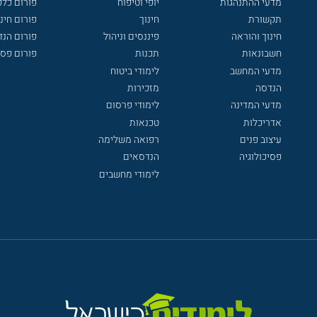
מדעי ההתנהגות
יופי וטיפוח
פורום כלכ
תקשורת
חינוך
פורום חינו
חינוך והוראה
פיננסים וניהול
פורום הנ
חשבונאות
תכנות
פורום פסי
מדעי המחשב
לימודי ביטוח
הנדסה
מזכירות
מדעי המדינה
לימודי פרסום
אדריכלות
טכנאות
עיצוב פנים
רפואה משלימה
פסיכולוגיה
הנדסאים
לימודי מחשבים