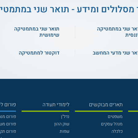
 מסלולים ומידע - תואר שני במתמטי
אר שני במתמטיקה
תואר שני במתמטיקה
ננסית
שימושית
אר שני מדעי המחשב
דוקטור למתמטיקה
תארים מבוקשים
לימודי תעודה
פורום לי
משפטים
נדל"ן
פורום מנ
מנהל עסקים
שוק ההון
פורום מש
כלכלה
שפות
פורום תק