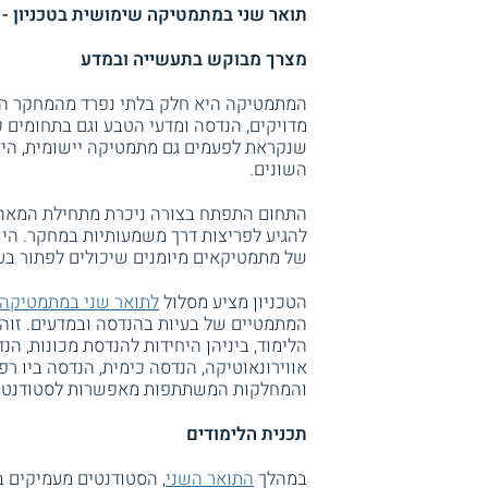
תואר שני במתמטיקה שימושית בטכניון - ת
מצרך מבוקש בתעשייה ובמדע
המתמטיקה היא חלק בלתי נפרד מהמחקר המד
מדויקים, הנדסה ומדעי הטבע וגם בתחומים כ
שנקראת לפעמים גם מתמטיקה יישומית, הי
השונים.
התחום התפתח בצורה ניכרת מתחילת המאה 
להגיע לפריצות דרך משמעותיות במחקר. היום
של מתמטיקאים מיומנים שיכולים לפתור בעי
הטכניון מציע מסלול
לתואר שני במתמטיקה
המתמטיים של בעיות בהנדסה ובמדעים. זוהי
הלימוד, ביניהן היחידות להנדסת מכונות, ה
אווירונאוטיקה, הנדסה כימית, הנדסה ביו ר
והמחלקות המשתתפות מאפשרות לסטודנטי
תכנית הלימודים
במהלך
התואר השני
, הסטודנטים מעמיקים 