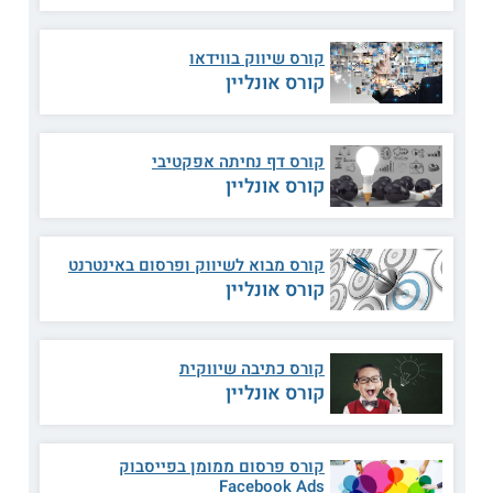
על
קורסים בצפון
.
קורס שיווק בווידאו
קורס אונליין
היכן לומדים?
לימודי שיווק בחיפה
קורס דף נחיתה אפקטיבי
מכללת ג'ון ברייס חיפה
קורס אונליין
במדיאטק ג'ון ברייס חיפה מתקיים קורס שיווק דיגיטלי PPC, SEO
ויצירת תוכן בשילוב AI. בקורס נלמדים תחומים מובילים בשיווק
העתידי, לצד כלים מן השיווק המסורתי. הקורס מותאם לצורכים
קורס מבוא לשיווק ופרסום באינטרנט
העכשוויים של שוק העבודה הישראלי ושוק העצמאיים. היקפו של
קורס אונליין
הקורס הינו 315 שעות לימוד.
תפנית – האוניברסיטה הפתוחה
קורס כתיבה שיווקית
לבית הספר למנהלים "תפנית" מבית לימודי החוץ של
קורס אונליין
האוניברסיטה הפתוחה ישנה שלוחה בעיר חיפה. בשלוחה מוצע
קורס ניהול שיווק ופרסום, אשר במהלכו ניתן להכיר מגמות
עכשוויות בתחום הפרסום, לרכוש מיומנויות יזמות ופיתוח עסקי,
וללמוד אודות כלים לקידום עסקים במדיה החברתית. קורס זה
קורס פרסום ממומן בפייסבוק
מותאם לאנשים עובדים.
Facebook Ads