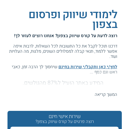
לימודי שיווק ופרסום
בצפון
רוצה לדעת על
קורס שיווק בצפון
? אנחנו רוצים לעזור לך!
דרכנו תוכל לקבל את כל התשובות לכל השאלות, לרבות איפה
אפשר ללמוד, תנאי קבלה למסלולים השונים, מלגות, מה העלויות
ועוד.
לחץ/י כאן ותקבל/י שירות בחינם
שיחסוך לך הרבה זמן, כאבי
ראש וגם כסף ...
המידע באתר הועיל ל87% מהגולשים.
עזרנו גם לך? דרג אותנו:
המשך קריאה
לימודי שיווק לתעודה בצפון
שירות אישי חינם
רוצה פרטים על קורס שיווק בצפון?
רוצים ללמוד קורסים בשיווק בחיפה והגליל?