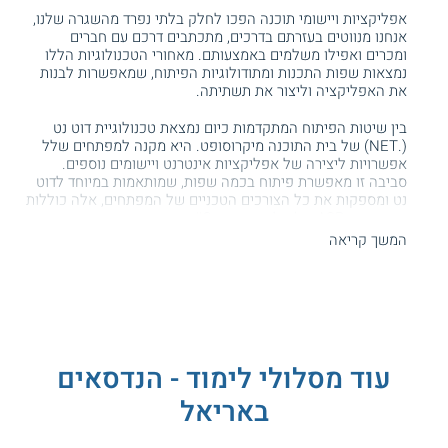
אפליקציות ויישומי תוכנה הפכו לחלק בלתי נפרד מהשגרה שלנו,
אנחנו מנווטים בעזרתם בדרכים, מתכתבים דרכם עם חברים
ומכרים ואפילו משלמים באמצעותם. מאחורי הטכנולוגיות הללו
נמצאות שפות התכנות ומתודולוגיות הפיתוח, שמאפשרות לבנות
את האפליקציה וליצור את תשתיתה.
בין שיטות הפיתוח המתקדמות כיום נמצאת טכנולוגיית דוט נט
(.NET) של בית התוכנה מיקרוסופט. היא מקנה למפתחים שלל
אפשרויות ליצירה של אפליקציות אינטרנט ויישומים נוספים.
סביבה זו מאפשרת פיתוח בכמה שפות, שמותאמות במיוחד לדוט
נט ומספקות את כל הצורכים הטכניים של המפתחים, אלה כוללות
שפות כגון ASP, ויז'ואל סטודיו ו - C#.
המשך קריאה
יחידת לימודי התעודה של הנדסאים באריאל מציעה
קורס פיתוח
דוט נט
שמשלב גם יסודות בפיתוח תוכנה בשפת C#. התכנית
מציעה היכרות בסיסית עם סביבת הפיתוח ועם עקרונות יסוד
בטכנולוגיות התוכנה. התכנית מכירה לתלמידיה מושגים מרכזיים
ויסודיים בשפת סי שארפ ומכשירה אותם להשתמש בכלי פיתוח
נלווים של חברת Microsoft.
עוד מסלולי לימוד - הנדסאים
רוצים להיות אשפי התוכנה? קראו הכל על
באריאל
קורסי תכנות