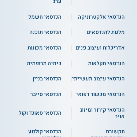
ערב
אלקטרוניקה תקבילית
מכניקה טכנית
הנדסאי אלקטרוניקה
הנדסאי חשמל
מלגות להנדסאים
הנדסאי תוכנה
רגולציה ופיקוח
טכנולוגיות ייצור
מערכות אנרגיה
אדריכלות ועיצוב פנים
הנדסאי מכונות
מערכות פניאומטיות
ועוד
והידראוליקה
הנדסאי חקלאות
כימיה תרופתית
הנדסאי עיצוב תעשייתי
הנדסאי בניין
תנאי קבלה
הנדסאי מכשור רפואי
הנדסאי סייבר
כדי להתקבל ללימודי הנדסאי מכונות במכללה הטכנולוגית באר
שבע, יש להיות בעלי תעודת בגרות מלאה ובה ציון חיובי בבגרות
באנגלית ובמתמטיקה ברמת 3 יחידות ובבגרות בעברית ברמת 2
הנדסאי קירור ומיזוג
יחידות. מתקבלים גם בוגרי מכינות להנדסאים שעברו את כל
הנדסאי סאונד וקול
אויר
הבחינות באנגלית, עבירת ומתמטיקה במכינה. בנוסף, המכללה
מקבלת גם בוגרי מכינות 30+ ומועמדים שברשותם תואר ראשון
לפחות ממוסד אקדמי מוכר.
תקשורת
הנדסאי קולנוע