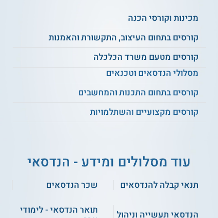
מכינות וקורסי הכנה
רכיבים ומתמרים
סוגי דלקים
קורסים בתחום העיצוב, התקשורת והאמנות
קורסים מטעם משרד הכלכלה
מערכות חום וכוח
הינע חשמלי
מסלולי הנדסאים וטכנאים
אנרגיות מתחדשות
בקרת איכות
קורסים בתחום התכנות והמחשבים
קורסים מקצועיים והשתלמויות
מתקני שינוע והרמה
חלקי מכונות
אלקטרוניקה וחשמל
חוזק חומרים
עוד מסלולים ומידע - הנדסאי
תוכנת Solid Works
תורת הבקרה
תנאי קבלה להנדסאים
שכר הנדסאים
תואר הנדסאי - לימודי
ניהול מערכת גז טבעי
אנגלית טכנית
הנדסאי תעשייה וניהול