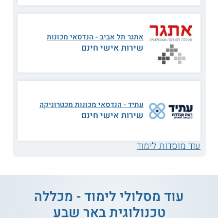
ברובוטיקה ובבקרת איכות.
אתגר תל אביב - הנדסאי מכונות
שירות אישי חינם
מכטרוניקה:
מסלול
הנדסאי מכונות בהתמחות
מכטרוניקה
מכשיר הנדסאים לתפעול ולפיקוח
על מערכות מבוקרות על ידי מחשבים.
הסטודנטים לומדים על ענפי האלקטרוניקה,
הבקרה והמחשוב.
עתיד - הנדסאי מכונות מכטרוניקה
שירות אישי חינם
מערכות אנרגיה:
הסטודנטים במגמה לומדים
עוד מוסדות לימוד
על תהליכים להפקת אנרגיה לכוח, חום
וחשמל. מסלול זה מתמקד בהפקה של אנרגיה
ירוקה ובמעבר לאנרגיה מזהמת פחות כמו
אנרגיית גז או אנרגיה סולרית.
עוד מסלולי לימוד - מכללה
טכנולוגית באר שבע
נושאי הלימוד