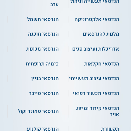
הנדסאי תעשייה וניהול
ערב
גמר בהנחייה.
הנדסאי אלקטרוניקה
הנדסאי חשמל
נושאי הלימוד
מלגות להנדסאים
הנדסאי תוכנה
רובוטיקה.
תוכנת CNC.
בקרת איכות.
אדריכלות ועיצוב פנים
הנדסאי מכונות
מכניקה טכנית.
תורת החומרים.
הנדסאי חקלאות
כימיה תרופתית
גרפיקה הנדסית.
טכנולוגיות ייצור.
הנדסאי עיצוב תעשייתי
הנדסאי בניין
תוכנת Solidworks.
מתקני שינוע והרמה.
חשמל ואלקטרוניקה.
הנדסאי מכשור רפואי
הנדסאי סייבר
מערכות הידראוליות ופנאומטיות.
ועוד.
הנדסאי קירור ומיזוג
הנדסאי סאונד וקול
אויר
תנאי קבלה
תקשורת
הנדסאי קולנוע