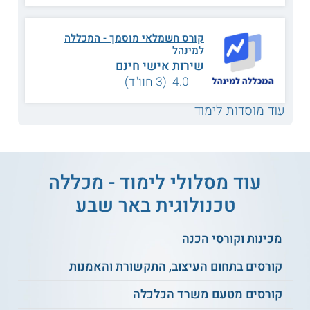
בטיחות וגיהות.
מערכות פיקוד ובקרה.
תורת החשמל ואלקטרוניקה תעשייתית.
קורס חשמלאי מוסמך - המכללה
ועוד.
למינהל
שירות אישי חינם
4.0 (3 חוו"ד)
תנאי קבלה
עוד מוסדות לימוד
כדי להתקבל לקורס, יש לעמוד בתנאי הקבלה הבאים:
12 שנות לימוד.
מבחן כניסה במתמטיקה ברמת 3 יחידות
לימוד.
עוד מסלולי לימוד - מכללה
ועדת קבלה.
טכנולוגית באר שבע
תעודה
מכינות וקורסי הכנה
משתתפים שעומדים בכל חובות המסלול מקבלים תעודת גמר
קורסים בתחום העיצוב, התקשורת והאמנות
שניתנת על ידי המכללה הטכנולוגית באר שבע ומשרד העבודה.
כדי לקבל דיפלומה זו עליהם לעבור מספר בחינות גמר עיוניות
קורסים מטעם משרד הכלכלה
ומעשיות. מי שעוברים את הבחינות ועומדים בנהלי משרד הכלכלה
ובחוק החשמל, יכולים להגיש בקשה לקבלת רישיון "חשמלאי