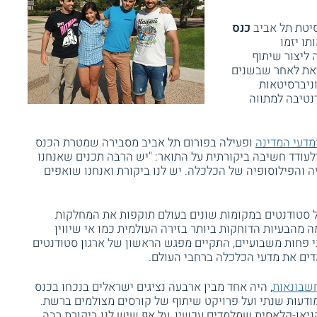
סיטת תל אביב
כנס
תו יזמו
 ליצור שיתוף
 זאת לאחר שבשנים
ניברסיטאות
נטיבה למתווה
מדעי המדינה
ופעילה בפורום תל אביב מסבירה שמטרת הכנס
עודד חשיבה ביקורתית על התואר: "יש הרבה תכנים שאנחנו
ה והפילוסופיה של הכלכלה. יש לנו ביקורת ואנחנו שואפים
ל סטודנטים במקומות שונים בעולם תוקפות את המחלקות
 מהבעיות הדוחקות ביותר בזירה העולמית כמו אי שיווין
 פחות משבועיים, התקיים מפגש הראשון של ארגון סטודנטים
דים את מדעי הכלכלה ברחבי העולם.
חשבונאות
, היה אחד מבין ארבעה נציגים ישראלים בנכחו בכנס
מודעות שנתי ועל פרויקט שיתוף של קורסים מצולמים ברשת.
ניאו-קלאסית שמלמדים עכשיו, על אף שיש לנו ביקורת רבה