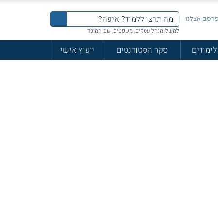
רסם אצלנו
למשל: מנהל עסקים, משפטים, שם המוסד
לימודים
סקר הסטודנטים
ייעוץ אישי