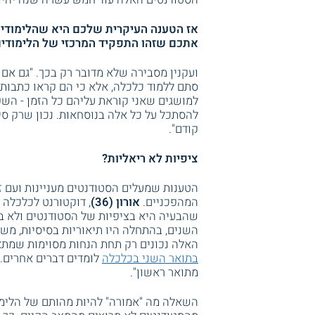
אז הטענה העיקרית שלכם היא שהלימודים
אתכם שזהו התפקיד המרכזי של הלימודים
ועקנין מסבירה שלא מדובר רק בכך. "גם אם
סתם ללמוד כלכלה, אלא כי הם קראו כתבות 
למושגים שאני קוראת עליהם כל הזמן - השפ
להסתכל על כל אלה בנוסחאות. נכון שרק סי
קודם".
ציפיות לא ריאליות?
הטענות שמעלים הסטודנטים מעניינות ועם ז
המהפכניים.
אורון (36)
, דוקטורנט לכלכלה 
שהבעיה היא בציפיות של הסטודנטים ולא ב
השנים, בהתחלה היו תיאוריות בסיסיות, מ
האלה נכונים רק תחת הנחות מסוימות שמתארו
בתואר השני בכלכלה
לומדים דברים אחרים. 
מתואר ראשון".
השאלה מה "אמורה" להיות מהותם של הלימו