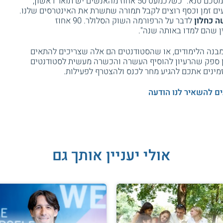
מהסטודנטים לא מרוצים מהמצב הקיים. כך מסכם טנא: "כשלכמעט 50 אחוז מהאנשים יש תואר ראשון,
ים זמן וכסף רוצים לקבל תמורה שתשרת את האינטרסים שלנו.
 כחלון
לדבר על הרפורמה השוק הסלולר. 90 אחוז
ן שהם למדו באותה שנה".
בנה הלימודים, או שהסטודנטים הם אלה שצריכים להתאים
ן ספק שהרעיון להוסיף העשרה והכשרה מעשית לסטודנטים
זמינים אתכם להגיע מחר לכנס ולהצטרף לפעילות.
ים להשאיר לנו הודעה
אולי יעניין אותך גם