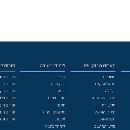
תארים מבוקשים
לימודי תעודה
פורום לי
משפטים
נדל"ן
פורום מנ
מנהל עסקים
שוק ההון
פורום מש
כלכלה
שפות
פורום תק
מדעי ההתנהגות
יופי וטיפוח
פורום כלכ
תקשורת
חינוך
פורום חינו
חינוך והוראה
פיננסים וניהול
פורום הנ
חשבונאות
תכנות
פורום פסי
מדעי המחשב
לימודי ביטוח