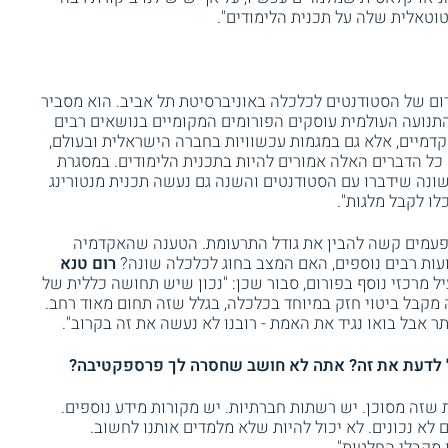
וטאלית שלה על תכנית הלימודים".
ום של הסטודנטים לכלכלה באוניברסיטת תל אביב. הוא מסביר
תנועה העולמית עוסקים הפורומים המקומיים בנושאים רבים
קדמיים, אלא גם במגמות עכשוויות בחברה הישראלית ובעולם,
 כל הדברים האלה אמורים להיות בתכנית הלימודים. במסגרת
ונה שידברו עם הסטודנטים והשנה גם נעשה תכנית מנטורינג
ו לקבל מלגות".
לפעמים קשה להבין את גודל התרעומת. הטענה שהאקדמיה
עות רבים נוספים, האם המצב בחוג לכלכלה שונה?
רום טנא
ל מרכזי נוסף בפורום, סבור שכן: "נכון שיש תחושה כללית של
 מקבל ביטוי חזק במיוחד בכלכלה, בגלל שזה תחום מאוד רחב.
 אבל בואו נגיד את האמת - רובנו לא נעשה את זה בקרוב".
ל לדעת את זה? אתה לא חושב שחסרה לך פרספקטיבה?
ת שזה מסוכן. יש רשתות חברתיות. יש מקורות מידע נוספים.
לא נכונים. לא יכול להיות שלא מלמדים אותנו לחשוב.
מקבלי החלטות".