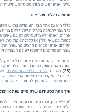
עליה. אנחנו פשוט מודאגים מההשתלטות הט
תחושה כללית של ניכור
בללי הוא גם אחד מבין העומדים בראש הפור
כי מעבר לתמיכה בקריאה לפלורליזם ברוח ה
אחרים. "אנחנו לא מתעניינים רק בנושאים א
למשל בנושאי נדל"ן או כלכלה אקולוגית. לא
הפורום אנחנו מביאים מרצים מהשורה הראש
שבה הסטודנטים ייחשפו לעולם העבודה ויוכל
היוזמות של הסטודנטים יפות, אבל מבחוץ 
שונה מאוד משוק העבודה מוכרת לנו ממקצו
(25)
, סטודנט
ללימודי כלכלה ומשפטים
ופעי
ניכור בין האקדמיה למציאות אבל הפער הזה
ברור שאפשר להמשיך לתואר שני וללמוד יותר
איך אתה כסטודנט שרק סיים שנה א' יכו
"אני לא צריך שמכונית תדרוס אותי כדי לדע
בלימודים דוחפים לך דברים שאתה יודע שהם 
הסטודנטים האלה עוד חמש עשרה שנה יהיו 