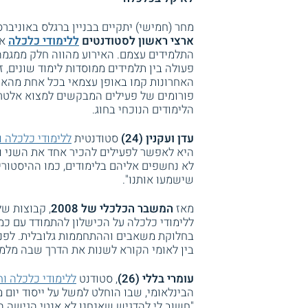
מחר (חמישי) יתקיים בבניין ברגלס באוניבר
ארצי ראשון לסטודנטים
ללימודי כלכלה
או
התלמידים עצמם. האירוע מהווה חלק ממגמה
פעולה בין תלמידים ממוסדות לימוד שונים,
האחרונות קמו באופן עצמאי בכל אחת מהאו
פורומים של פעילים המבקשים למצוא אלטר
הלימודים הנוכחי בחוג.
עדן ועקנין (24)
סטודנטית
ללימודי כלכלה ו
היא לאפשר לפעילים להכיר אחד את השני ול
לא נחשפים אליהם בלימודים, כמו ההיסטורי
שישמעו אותנו".
מאז
המשבר הכלכלי של 2008
, קבוצות ש
ללימודי כלכלה על הכישלון להתמודד עם כמה
בחלוקת משאבים וההתחממות גלובלית. לפני
בין לאומי הקורא לשנות את הדרך שבה מלמ
עומרי בללי (26)
, סטודנט
ללימודי כלכלה ו
הבינלאומי, שבו הוחלט למשל על ייסוד יום 
"חשוב לי להדגיש שאנחנו לא אנטי הגישה ה