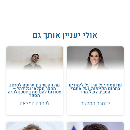
המידע באתר הועיל ל87% מהגולשים.
עזרנו גם לך? דרג אותנו:
אולי יעניין אותך גם
פרופסור יעל פרג על לימודים
מה הקשר בין תרופה לסרטן,
בתחום הקיימות, ועל אתגרי
מחקר חקלאי וגלידה? –
הסביבה של מחר
סטודנט להנדסת ביוטכנולוגיה
מספר
לכתבה המלאה
לכתבה המלאה
על סטודנטים להנדסת מכונות: ראיון עם דר' משה ברנד
דר' משה ברנד הוא חוקר בתחום ההנדסה הרפואית, המלמד
במחלקות להנדסת מכונות באוניברסיטת אריאל ובמכללת