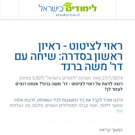
ראוי לציטוט - ראיון
ראשון בסדרה: שיחה עם
דר' משה ברנד
27/1/2014 מאת: מערכת "לימודים בישראל" (5,507 צפיות)
רוצה לדעת על
ראוי לציטוט - דר' משה ברנד
? אנחנו רוצים
לעזור לך!
דרכנו תוכל לקבל את כל התשובות לכל השאלות, לרבות איפה
אפשר ללמוד, תנאי קבלה למסלולים השונים, מלגות, מה העלויות
ועוד.
לחץ/י כאן ותקבל/י שירות בחינם
שיחסוך לך הרבה זמן, כאבי
ראש וגם כסף ...
המשך קריאה