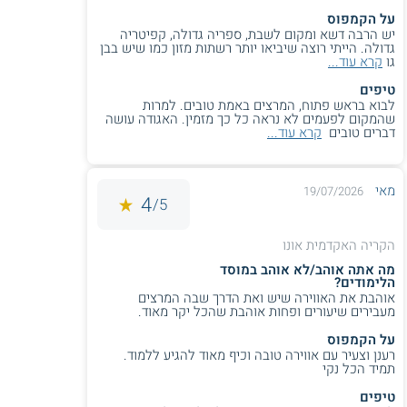
ישנם מסלולים לתואר שני בחינוך המתקיימים במתכונת
על הקמפוס
היברידית, כלומר לימודים המשלבים הגעה למפגשים
יש הרבה דשא ומקום לשבת, ספריה גדולה, קפיטריה
פרונטליים בקמפוס יחד עם למידה מרחוק. בחלק מן המקרים,
גדולה. הייתי רוצה שיביאו יותר רשתות מזון כמו שיש בבן
באפשרות הסטודנטים לבחור האם לקחת חלק בקורסים
גו
קרא עוד...
מסוימים במתכונת אונליין (ב - ZOOM) או בהגעה פרונטלית
טיפים
לכיתה; ואילו במקרים אחרים מערכת השעות המובנית משלבת
לבוא בראש פתוח, המרצים באמת טובים. למרות
קורסים שונים, אשר חלקם מקוונים. הלימודים ההיברידיים
שהמקום לפעמים לא נראה כל כך מזמין. האגודה עושה
מציעים לסטודנטים מתכונת לימודים גמישה, אשר משתלבת
דברים טובים
קרא עוד...
בשגרה המקצועית ובחיי היום-יום.
מאי
19/07/2026
4
5/
האם מתקיימות תכניות לתואר שני בחינוך למורים
בשנת שבתון?
הקריה האקדמית אונו
ישנן תכניות לתואר שני בחינוך למורים בשנת השבתון.
מה אתה אוהב/לא אוהב במוסד
במהלך
שנת השבתון
, יכולים אנשי ההוראה ללמוד תחומי ידע
הלימודים?
חדשים במסגרת תואר אקדמי מתקדם, וכך לנצל את פסק הזמן
אוהבת את האווירה שיש ואת הדרך שבה המרצים
מעבירים שיעורים ופחות אוהבת שהכל יקר מאוד.
מן ההוראה לטובת קידום מקצועי, עלייה בסולם דרגות
ההוראה, הרחבת הידע שברשותם, והעלאת רמות השכר. בחלק
על הקמפוס
מן המקרים התואר נלמד בתחום דעת הקרוב לתחום העיסוק
רענן וצעיר עם אווירה טובה וכיף מאוד להגיע ללמוד.
הנוכחי, לטובת העמקת הידע; ואילו במקרים אחרים התואר
תמיד הכל נקי
השני הנלמד במהלך שנת השבתון עשוי להיות בתחום דעת
אחר, לטובת הרחבת תחומי העיסוק. במרבית המקרים, מדובר
טיפים