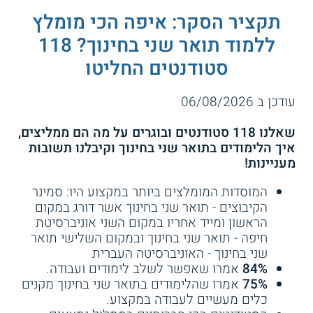
תכניות רבות לתואר שני במסגרת הפקולטה
תקציר הסקר: איפה הכי מומלץ
לחינוך, כגון חינוך מיוחד, מדעי הלמידה
4.0
(20)
4.3
(26)
וההוראה, התפתחות הילד, חינוך מדעי,
ללמוד תואר שני בחינוך? 118
מנהיגות מערכות חינוך, ייעוץ חינוכי, ולקויות
אוניברסיטת חיפה - תואר שני
תואר שני בחינוך - אוניברסיטת
סטודנטים החליטו
למידה.
בחינוך
בר אילן
האוניברסיטה הפתוחה (פריסה
עודכן ב 06/08/2026
ארצית):
בין המסלולים לתואר שני
שירות אישי חינם
שירות אישי חינם
באוניברסיטה הפתוחה נכללים תואר שני
שאלנו 118 סטודנטים ובוגרים על מה הם ממליצים,
בחינוך: טכנולוגיות ומערכות למידה ותואר
איך הלימודים בתואר שני בחינוך וקיבלנו תשובות
שני במינהל, מדיניות ומנהיגות בחינוך.
מעניינות!
מכללת לוינסקי לחינוך (תל
המוסדות המומלצים ביותר במקצוע היו: סמינר
אביב):
סטודנטים במכללת לוינסקי יכולים
הקיבוצים - תואר שני בחינוך אשר דורג במקום
למצוא מסלולים לתואר מוסמך כגון תואר
הראשון ומייד אחריו במקום השני אוניברסיטת
3.6
(11)
3.7
(3)
שני בחינוך לגיל הרך, תואר שני בהוראה
חיפה - תואר שני בחינוך ובמקום השלישי תואר
ולמידה, תואר שני בחינוך מיוחד, תואר שני
שני בחינוך - האוניברסיטה העברית
תל חי - תואר שני בחינוך
לוינסקי - תואר שני בחינוך
בחינוך מוזיקלי ועוד.
84%
אמרו שאפשר לשלב לימודים ועבודה.
75%
אמרו שהלימודים בתואר שני בחינוך מקנים
המכללה האקדמית בית ברל (כפר
כלים מעשיים לעבודה במקצוע.
סבא):
תכניות התואר השני M.Ed. במכללה
שירות אישי חינם
שירות אישי חינם