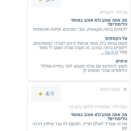
לקבל תואר שני וכן תעודת הוראה. הסטודנטים במסלול זה
לומדים בהתמחות המותאמת לתחום אותו למדו בתואר הראשון,
מכללה ירושלים
ורוכשים כלים וידע להוראת אותו התחום בבתי הספר. בחלק מן
המוסדות האקדמיים, התכנית מכשירה להוראה בחינוך
מה אתה אוהב/לא אוהב במוסד
הלימודים?
העל-יסודי בלבד, אולם ישנם מסלולי M.Teach המכשירים
לימודים ברמה מקצועית, טובי המרצים, זמינות ואכפתיות
מורים גם לחינוך היסודי.
על הקמפוס
מקום שהוא בית, מאוד אכפתי ורגיש לצורכי הסטודנטים,
לימודים ברמה גבוהה, זה משהו שהיה חשוב לי מאוד.
האם ניתן ללמוד תואר שני בחינוך במסלול מחקרי עם
ממל
קרא עוד...
תזה?
טיפים
חשוב להתייעץ עם גורמי מקצוע לפני בחירת מסלול
מגוון מוסדות אקדמיים מאפשרים ללמוד תואר שני בחינוך
הלימודים שהכי מתאים לך
במסלול מחקרי הכולל כתיבת עבודת תזה. המסלול עם תזה
מתאים למעוניינים להמשיך לדוקטורט (תואר שלישי)
ולהשתלב במחקר בתחום החינוך. יש לציין כי לא בכל
חן
20/07/2026
המוסדות האקדמיים ניתן ללמוד תואר שני מחקרי בחינוך, וכן כי
4
5/
מסלול זה אינו מוצע בהכרח בכל המגמות.
המכללה האקדמית לחינוך ע"ש קיי
מה אתה אוהב/לא אוהב במוסד
האם ניתן ללמוד תואר שני בחינוך במתכונת
הלימודים?
היברידית?
את זה שצריך לשלם חנייה, המקום לא עבר שיפוץ הרבה
זמן