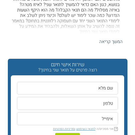
בנושא, כגון האם כדאי להמשיך לתואר שני? לאיזו מטרה?
באיזה מסלול? מה הם תנאי הקבלה? מה הוא היקף השעות
הנדרש? כמה שכר לימוד יש לשלם? וכיצד ניתן לשלב את
לימודי התואר השני יחד עם תעסוקה רלוונטית בתחום? במאמר
זה ננסה להשיב על אותן השאלות, ולהבהיר את המידע על
לימודי תואר שני בחינוך.
המשך קריאה
מה לומדים?
במהלך התואר השני בחינוך, יכולים הסטודנטים להרחיב את
שירות אישי חינם
הידע שברשותם, ולהתמקצע בתחומים מסוימים בהתאם
למטרות וליעדים המקצועיים שלהם. במסגרת
התואר השני
הם
רוצה פרטים על תואר שני בחינוך?
נחשפים לתיאוריות מתקדמות, לצד יישומים מרכזיים בשדה
החינוכי כגון כלים ניהוליים, שיטות הוראה חדשניות, תהליכי
עיצוב מדיניות חינוכית, ועוד. בד בבד, מסייע התואר בפיתוח
מיומנויות מחקריות הנדרשות לאנשי ההוראה ולחוקרי החינוך.
למי מיועד התואר?
הלימודים לתואר השני בחינוך מיועדים, לרוב, לבוגרי
תואר
ראשון בחינוך
אשר צברו ניסיון מקצועי בעבודה חינוכית, בין אם
כמורים ובין אם כגננות, כעובדים בחינוך הבלתי פורמלי,
אני מסכים/ה
לתנאי השימוש
ומדיניות הפרטיות
ובתפקידים נוספים במערכת החינוך. עם זאת, ישנם מוסדות