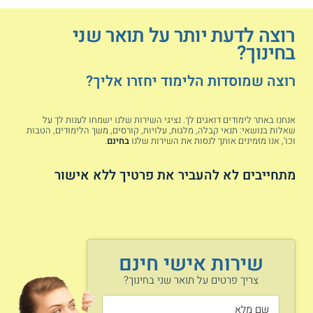
בצפון הארץ פועלות אוניברסיטת חיפה,
מכללת אורנים שבקריית טבעון, תל-חי -
רוצה לדעת יותר על תואר שני
אוניברסיטת קריית שמונה בגליל, המכללה
האקדמית עמק יזרעאל בסמיכות לעפולה,
בחינוך?
ומכללת גורדון בחיפה.
בירושלים ניתן ללמוד באוניברסיטה
רוצה שמוסדות הלימוד יחזרו אליך?
העברית, במכללה האקדמית לחינוך ע"ש דוד
ילין, במכללת אפרתה המיועדת לבנות
אנחנו באתר לימודים דואגים לך. נציגי השירות שלנו ישמחו לענות לך על
בלבד, ובמכון שכטר ללימודי היהדות.
שאלות בנושאי: תנאי קבלה, מלגות, עלויות, קורסים, משך הלימודים, הטבות
באזור השרון, ניתן ללמוד במכללת בית ברל
וכו', אנו מזמינים אותך לנסות את השירות שלנו
בחינם
.
הממוקמת בכפר סבא, או במכון וינגייט
הממוקם בנתניה, בו נלמדות תכניות בתחום
מתחייבים לא להעביר את פרטיך ללא אישור
החינוך הגופני.
בתל אביב פועלות מכללת לוינסקי לחינוך,
מכללת סמינר הקיבוצים, אוניברסיטת
תל-אביב, והאוניברסיטה הפתוחה.
באזור הדרום פועלת אוניברסיטת בן-גוריון
שירות אישי חינם
בנגב בבאר שבע, והמכללה האקדמית קיי
בבאר שבע, המכללה האקדמית אחוה
צריך פרטים על תואר שני בחינוך?
בסמוך לגדרה, ומכללת חמדת בנתיבות
לציבור הדתי.