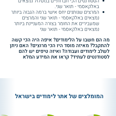
הסטודנטים הכי חברותיים במסלול נמצאים
זו כוללות תואר שני בלקויות למידה, תואר
באלקאסמי - תואר שני.
שני בייעוץ חינוכי, תואר שני בתכנון לימודים
המרצים שנותנים יחס אישי ברמה הגבוה ביותר
והערכה, תואר שני בקידום נוער בסיכון
נמצאים באלקאסמי - תואר שני והמרצים
ועוד.
שמעבירים את החומר בצורה המעניינת ביותר
קורס אונליין
נמצאים באלקאסמי - תואר שני
מכללת סמינר הקיבוצים (רמת
אביב):
במכללת סמינר הקיבוצים נערכות
מה הם חשבו על הלימודים? איפה היה הכי קשה
4.3
(12)
תכניות לתואר שני בהערכה בחינוך, תואר
להתקבל? מאיזה מוסד היו הכי מרוצים? האם ניתן
שני בטכנולוגיה בחינוך, תואר שני בחינוך
לשלב לימודים ועבודה? ואיזה טיפים יש להם
סמינר הקיבוצים - תואר שני
מתמטי, תואר שני בניהול וארגון מערכות
בחינוך
לסטודנטים לעתיד? קראו את המידע המלא
חינוך, תואר שני בחינוך לפעילות גופנית
ובריאות ומסלולים נוספים.
קורס בסיסי לעבודה
שירות אישי חינם
עם נוער
הקריה האקדמית אונו (קמפוס קריית
אונו):
בקריה האקדמית אונו ניתן ללמוד
תואר שני M.A בחינוך עם התמחות ספורט,
התחילו ללמוד
בהתמחות טכנולוגיות למידה, במסלול חינוך
המומלצים של אתר לימודים בישראל
מיוחד, בתכנית חינוך לגיל הרך, או בתכנית
ניהול מערכות חינוך. משך הלימודים הינו
שנה וארבעה חודשים.