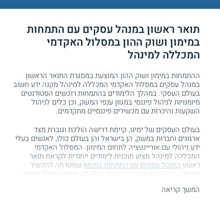
תואר ראשון ב
מנהל עסקים
עם התמחות
במימון ושוק ההון במסלול האקדמי
המכללה למינהל
ההתמחות במימון ושוק ההון המוצעת במסגרת התואר הראשון
במנהל עסקים במסלול האקדמי המכללה למינהל מקנה ידע חשוב
בעולם העסקי. במהלך הלימודים בהתמחות רוכשים הסטודנטים
מיומנויות לניהול פיננסי במגוון ענפי המשק, וכן כלים לניהול
השקעות והיכרות עם מכשירים פיננסיים מתקדמים.
בעולם העסקים של ימינו, קיימת דרישה הולכת וגוברת מצד
ארגונים וחברות במשק, הן בישראל והן בעולם כולו, לאנשים בעלי
ידע ניהולי עם אוריינטציה לתחום המימון. המסלול האקדמי
המכללה למינהל מציע תוכנית לימודים ייחודית לקראת תואר
ראשון
במנהל עסקים עם התמחות במימון
שמטרתה להכשיר
בוגרים בכל תחומי הניהול בארגון בעלי ידע מקיף בניהול פיננסי
ומימון.
המשך קריאה
היכן מתקיימים הלימודים?