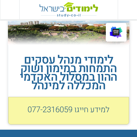
לימודי מנהל עסקים
התמחות במימון ושוק
ההון במסלול האקדמי
המכללה למינהל
למידע חייגו
077-2316059