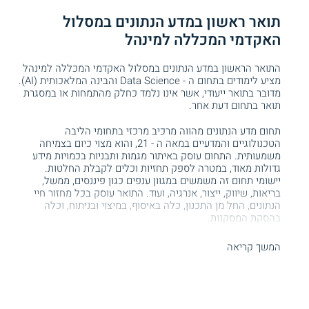
תואר ראשון במדע הנתונים במסלול
האקדמי המכללה למינהל
התואר הראשון במדע הנתונים במסלול האקדמי המכללה למינהל
מציע לימודים בתחום ה - Data Science והבינה המלאכותית (AI).
מדובר בתואר ייעודי, אשר אינו נלמד כחלק מהתמחות או במסגרת
תואר בתחום דעת אחר.
תחום מדע הנתונים מהווה מרכיב מרכזי בתחומי הליבה
הטכנולוגיים והמדעיים במאה ה - 21, והוא מצוי כיום בצמיחה
משמעותית. התחום עוסק באיתור מגמות ותבניות בכמויות מידע
גדולות מאוד, במטרה לספק תחזיות וכלים לקבלת החלטות.
יישומי תחום זה משמשים במגוון ענפים כגון פיננסים, ממשל,
בריאות, שיווק, ייצור, אנרגיה, ועוד. התואר עוסק בכל מחזור חיי
הנתונים, החל מן התכנון, כלה באיסוף, במיצוי ובניתוח, וכלה
בהסקת המסקנות.
הביקוש למומחים בענף זה בתעשייה הולך ועולה בהתמדה, עם
המשך קריאה
גידול של מאות משרות מדי שנה. בשוק של היום ישנו מחסור
משמעותי באקדמאים בעלי ידע בדאטה סיינס, מה שמציב
הזדמנויות שונות לפיתוח הקריירה עבור הבוגרים לאחר סיום
לימודיהם. ההערכות הן כי הביקוש לעובדים בענף בעשור הקרוב
רק יילך ויגדל עם העלייה בכמויות הנתונים בשוק, דרישה זו ניכרת