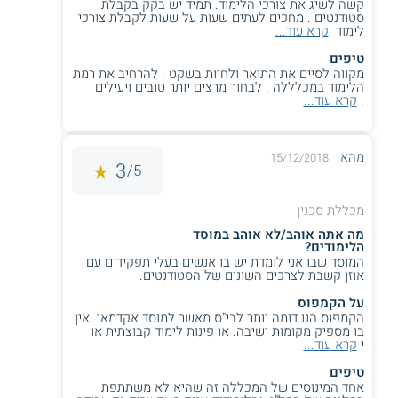
קשה לשיג את צורכי הלימוד. תמיד יש בקק בקבלת
סטודנטים . מחכים לעתים שעות על שעות לקבלת צורכי
לימוד
קרא עוד...
טיפים
מקווה לסיים את התואר ולחיות בשקט . להרחיב את רמת
הלימוד במכלללה . לבחור מרצים יותר טובים ויעילים
.
קרא עוד...
מהא
15/12/2018
3
5/
מכללת סכנין
מה אתה אוהב/לא אוהב במוסד
הלימודים?
המוסד שבו אני לומדת יש בו אנשים בעלי תפקידים עם
אוזן קשבת לצרכים השונים של הסטודנטים.
על הקמפוס
הקמפוס הנו דומה יותר לבי"ס מאשר למוסד אקדמאי. אין
בו מספיק מקומות ישיבה. או פינות לימוד קבוצתית או
י
קרא עוד...
טיפים
אחד המינוסים של המכללה זה שהיא לא משתתפת