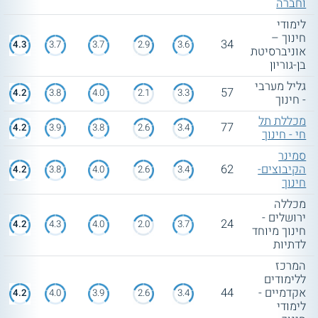
וחברה
לימודי
חינוך –
34
4.3
3.7
3.7
2.9
3.6
אוניברסיטת
בן-גוריון
גליל מערבי
57
4.2
3.8
4.0
2.1
3.3
- חינוך
מכללת תל
77
4.2
3.9
3.8
2.6
3.4
חי - חינוך
סמינר
הקיבוצים-
62
4.2
3.8
4.0
2.6
3.4
חינוך
מכללה
ירושלים -
24
4.2
4.3
4.0
2.0
3.7
חינוך מיוחד
לדתיות
המרכז
ללימודים
אקדמיים -
44
4.2
4.0
3.9
2.6
3.4
לימודי