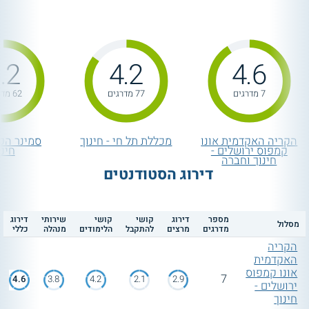
.2
4.2
4.6
7 מדרגים
77 מדרגים
62 מדרגים
הקריה האקדמית אונו
מכללת תל חי - חינוך
סמינר הקי
קמפוס ירושלים -
חינו
חינוך וחברה
דירוג הסטודנטים
מספר
דירוג
קושי
קושי
שירותי
דירוג
מסלול
מדרגים
מרצים
להתקבל
הלימודים
מנהלה
כללי
הקריה
האקדמית
אונו קמפוס
7
4.6
3.8
4.2
2.1
2.9
ירושלים -
חינוך