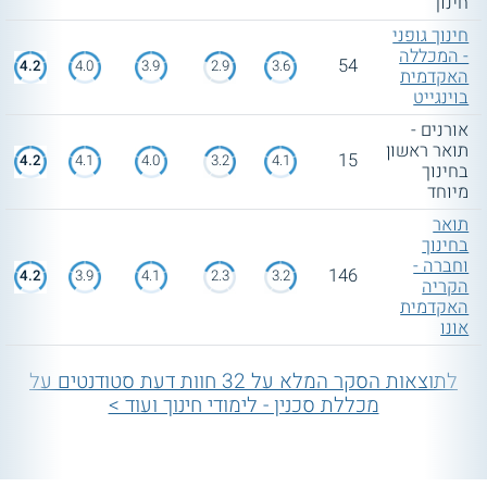
חינוך
חינוך גופני
- המכללה
54
4.2
4.0
3.9
2.9
3.6
האקדמית
בוינגייט
אורנים -
תואר ראשון
15
4.2
4.1
4.0
3.2
4.1
בחינוך
מיוחד
תואר
בחינוך
וחברה -
146
4.2
3.9
4.1
2.3
3.2
הקריה
האקדמית
אונו
לתוצאות הסקר המלא על 32 חוות דעת סטודנטים על
מכללת סכנין - לימודי חינוך ועוד >