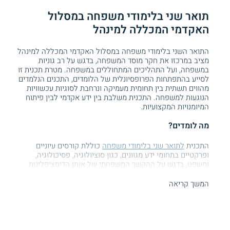
תואר שני בלימודי משפחה במסלול
האקדמי המכללה למינהל
התואר השני בלימודי משפחה במסלול האקדמי המכללה למינהל
מציב במרכזו את חקר מוסד המשפחה, בדגש על רב גוניות
במשפחה, ועל התהליכים המתחוללים במשפחה. מטרת תכנית זו
לסייע בהתפתחות הפרופסיונלית של הלומדים, התכנים הנלמדים
מהווים תשתית בין תחומית מעמיקה ונרחבת לסוגיות עכשוויות
הנוגעות למשפחה. התכנית משלבת בין ידע אקדמי לבין פיתוח
המיומנויות המקצועיות.
מה לומדים?
התכנית
לתואר שני בלימודי משפחה
כוללת קורסים עיוניים
ופרקטיים בתחומי ידע מגוונים, כגון סוציולוגיה, פסיכולוגיה,
ומשפט, בדגש על ההקשר המשפחתי של אותן הדיסציפלינות.
התואר מקנה בסיס תיאורטי נרחב הנוגע להתפתחות במרחב
החיים, היכרות עם שיטות התערבות במשפחה, ועוד. כמו כן,
המשך קריאה
הבסיס המעשי של התכנית כולל סדנאות מעשיות המקנות
מיומנויות ייעוץ למשפחות, וכן התנסות מעשית (פרקטיקום)
בעבודה ייעוצית עם משפחות בהנחיה מקצועית.